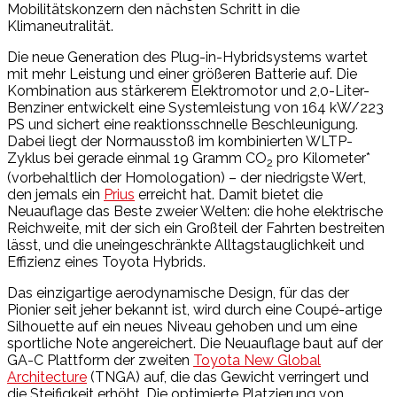
Mobilitätskonzern den nächsten Schritt in die
Klimaneutralität.
Die neue Generation des Plug-in-Hybridsystems wartet
mit mehr Leistung und einer größeren Batterie auf. Die
Kombination aus stärkerem Elektromotor und 2,0-Liter-
Benziner entwickelt eine Systemleistung von 164 kW/223
PS und sichert eine reaktionsschnelle Beschleunigung.
Dabei liegt der Normausstoß im kombinierten WLTP-
Zyklus bei gerade einmal 19 Gramm CO
pro Kilometer*
2
(vorbehaltlich der Homologation) – der niedrigste Wert,
den jemals ein
Prius
erreicht hat. Damit bietet die
Neuauflage das Beste zweier Welten: die hohe elektrische
Reichweite, mit der sich ein Großteil der Fahrten bestreiten
lässt, und die uneingeschränkte Alltagstauglichkeit und
Effizienz eines Toyota Hybrids.
Das einzigartige aerodynamische Design, für das der
Pionier seit jeher bekannt ist, wird durch eine Coupé-artige
Silhouette auf ein neues Niveau gehoben und um eine
sportliche Note angereichert. Die Neuauflage baut auf der
GA-C Plattform der zweiten
Toyota New Global
Architecture
(TNGA) auf, die das Gewicht verringert und
die Steifigkeit erhöht. Die optimierte Platzierung von