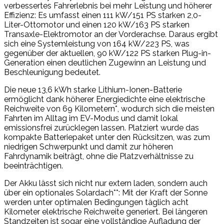
verbessertes Fahrerlebnis bei mehr Leistung und höherer
Effizienz: Es umfasst einen 111 kW/151 PS starken 2,0-
Liter-Ottomotor und einen 120 kW/163 PS starken
Transaxle-Elektromotor an der Vorderachse. Daraus ergibt
sich eine Systemleistung von 164 kW/223 PS, was
gegenüber der aktuellen, 90 kW/122 PS starken Plug-in-
Generation einen deutlichen Zugewinn an Leistung und
Beschleunigung bedeutet.
Die neue 13,6 kWh starke Lithium-Ionen-Batterie
ermöglicht dank höherer Energiedichte eine elektrische
Reichweite von 69 Kilometern*, wodurch sich die meisten
Fahrten im Alltag im EV-Modus und damit lokal
emissionsfrei zurücklegen lassen. Platziert wurde das
kompakte Batteriepaket unter den Rücksitzen, was zum
niedrigen Schwerpunkt und damit zur höheren
Fahrdynamik beiträgt, ohne die Platzverhältnisse zu
beeinträchtigen.
Der Akku lässt sich nicht nur extern laden, sondern auch
über ein optionales Solardach**: Mit der Kraft der Sonne
werden unter optimalen Bedingungen täglich acht
Kilometer elektrische Reichweite generiert. Bei längeren
Standzeiten ist sogar eine vollständige Aufladung der