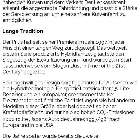
nahenden Kurven und dem Verkehr. Der Lenkassistent
erkennt die angestrebte Fahrtrichtung und passt die Stärke
der Servolenkung an, um eine sanftere Kurvenfahrt zu
ermöglichen.
Lange Tradition
Der Prius hat seit seiner Premiere im Jahr 1997 in jeder
Hinsicht einen langen Weg zurückgelegt. Das weltweit
erste in Serie produzierte Hybridfahrzeug läutete den
Siegeszug der Elektrifizierung ein – und wurde zum Start
passenderweise vom Slogan „Just in time for the 21st
Century“ begleitet.
Sein eigenwilliges Design sorgte genauso für Aufsehen wie
die Hybridtechnologie: Ein speziell entwickelter 1,5-Liter-
Benziner und ein kompakter, drehmomentstarker
Elektromotor bot ähnliche Fahrleistungen wie bei anderen
Modellen dieser Größe, aber bei doppelt so hoher
Kraftstoffeffizienz und nur halb so hohen CO
-Emissionen.
2
2000 rollte „Japans Auto des Jahres 1997/98“ nach
Europa und in die USA.
Drei Jahre später wurde bereits die zweite