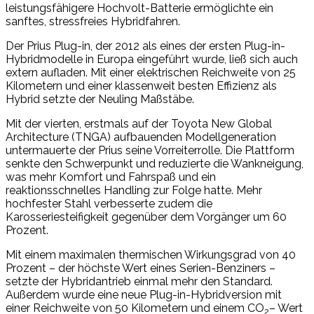
leistungsfähigere Hochvolt-Batterie ermöglichte ein
sanftes, stressfreies Hybridfahren.
Der Prius Plug-in, der 2012 als eines der ersten Plug-in-
Hybridmodelle in Europa eingeführt wurde, ließ sich auch
extern aufladen. Mit einer elektrischen Reichweite von 25
Kilometern und einer klassenweit besten Effizienz als
Hybrid setzte der Neuling Maßstäbe.
Mit der vierten, erstmals auf der Toyota New Global
Architecture (TNGA) aufbauenden Modellgeneration
untermauerte der Prius seine Vorreiterrolle. Die Plattform
senkte den Schwerpunkt und reduzierte die Wankneigung,
was mehr Komfort und Fahrspaß und ein
reaktionsschnelles Handling zur Folge hatte. Mehr
hochfester Stahl verbesserte zudem die
Karosseriesteifigkeit gegenüber dem Vorgänger um 60
Prozent.
Mit einem maximalen thermischen Wirkungsgrad von 40
Prozent – der höchste Wert eines Serien-Benziners –
setzte der Hybridantrieb einmal mehr den Standard.
Außerdem wurde eine neue Plug-in-Hybridversion mit
einer Reichweite von 50 Kilometern und einem CO
– Wert
2