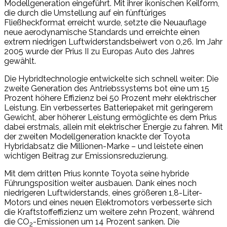
Modellgeneration eingeführt. Mit ihrer ikonischen Keilform,
die durch die Umstellung auf ein fünftüriges
Fließheckformat erreicht wurde, setzte die Neuauflage
neue aerodynamische Standards und erreichte einen
extrem niedrigen Luftwiderstandsbeiwert von 0,26. Im Jahr
2005 wurde der Prius II zu Europas Auto des Jahres
gewählt.
Die Hybridtechnologie entwickelte sich schnell weiter: Die
zweite Generation des Antriebssystems bot eine um 15
Prozent höhere Effizienz bei 50 Prozent mehr elektrischer
Leistung. Ein verbessertes Batteriepaket mit geringerem
Gewicht, aber höherer Leistung ermöglichte es dem Prius
dabei erstmals, allein mit elektrischer Energie zu fahren. Mit
der zweiten Modellgeneration knackte der Toyota
Hybridabsatz die Millionen-Marke – und leistete einen
wichtigen Beitrag zur Emissionsreduzierung.
Mit dem dritten Prius konnte Toyota seine hybride
Führungsposition weiter ausbauen. Dank eines noch
niedrigeren Luftwiderstands, eines größeren 1,8-Liter-
Motors und eines neuen Elektromotors verbesserte sich
die Kraftstoffeffizienz um weitere zehn Prozent, während
die CO
-Emissionen um 14 Prozent sanken. Die
2