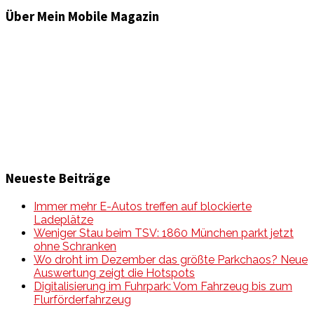
Über Mein Mobile Magazin
Informationen und Wissenswertes aus der mobilen Welt
zu Auto & Motorrad. Mit Mein Mobile Magazin auf dem
neusten Wissensstand sein, rund um das Thema –
Mobilität auf unseren Straßen.
Neueste Beiträge
Immer mehr E-Autos treffen auf blockierte
Ladeplätze
Weniger Stau beim TSV: 1860 München parkt jetzt
ohne Schranken
Wo droht im Dezember das größte Parkchaos? Neue
Auswertung zeigt die Hotspots
Digitalisierung im Fuhrpark: Vom Fahrzeug bis zum
Flurförderfahrzeug