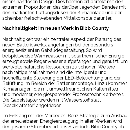
einem nahtlosen Design. Dies harmoniert perfekt mit den
extremen Proportionen des darüber liegenden Bandes mit
den markanten Lüftungsdüsen der Klimaanlage und der
scheinbar frei schwebenden Mittelkonsole darunter.
Nachhaltigkeit im neuen Werk in Bibb County
Nachhaltigkeit war ein zentraler Aspekt der Planung des
neuen Batteriewerks, angefangen bei der besonders
energieeffizienten Gebäudegestaltung. So wird
beispielsweise Warmwasser mit solarthermischer Energie
erzeugt sowie Regenwasser aufgefangen und genutzt, um
wertvolle natürliche Ressourcen zu schonen. Weitere
nachhaltige Maßnahmen sind die intelligente und
hocheffiziente Steuerung der LED-Beleuchtung und der
Belüftung im Bereich der Batteriemontage. Hinzu kommen
Klimaanlagen, die mit umweltfreundlichen Kältemitteln
und moderner, energiesparender Prozesstechnik arbeiten.
Die Gabelstapler werden mit Wasserstoff statt
Dieselkraftstoff angetrieben.
Im Einklang mit der Mercedes-Benz Strategie zum Ausbau
der erneuerbaren Energieerzeugung in allen Werken wird
der gesamte Strombedarf des Standorts Bibb County ab