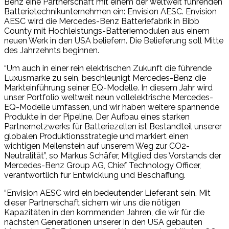
Benz eine Partnerschaft mit einem der weltweit führenden
Batterietechnikunternehmen ein: Envision AESC. Envision
AESC wird die Mercedes-Benz Batteriefabrik in Bibb
County mit Hochleistungs-Batteriemodulen aus einem
neuen Werk in den USA beliefern. Die Belieferung soll Mitte
des Jahrzehnts beginnen.
“Um auch in einer rein elektrischen Zukunft die führende
Luxusmarke zu sein, beschleunigt Mercedes-Benz die
Markteinführung seiner EQ-Modelle. In diesem Jahr wird
unser Portfolio weltweit neun vollelektrische Mercedes-
EQ-Modelle umfassen, und wir haben weitere spannende
Produkte in der Pipeline. Der Aufbau eines starken
Partnernetzwerks für Batteriezellen ist Bestandteil unserer
globalen Produktionsstrategie und markiert einen
wichtigen Meilenstein auf unserem Weg zur CO2-
Neutralität”, so Markus Schäfer, Mitglied des Vorstands der
Mercedes-Benz Group AG, Chief Technology Officer,
verantwortlich für Entwicklung und Beschaffung.
“Envision AESC wird ein bedeutender Lieferant sein. Mit
dieser Partnerschaft sichern wir uns die nötigen
Kapazitäten in den kommenden Jahren, die wir für die
nächsten Generationen unserer in den USA gebauten