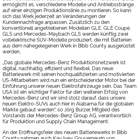
ermöglicht es, verschiedene Modelle und Antriebsstränge
auf einer einzigen Produktionslinie zu montieren. So kann
sich das Werk jederzeit an Veränderungen der
Kundennachfrage anpassen. Zusätzlich zu den
konventionell angetriebenen Modellen GLE, GLE Coupé,
GLS und Mercedes-Maybach GLS werden künftig zwei
vollelektrische SUV-Modelle produziert, die mit Batterien
aus dem nahegelegenen Werk in Bibb County ausgerüstet
werden.
„Das globale Mercedes-Benz Produktionsnetzwerk ist
digital, nachhaltig, effizient und flexibel. Das neue
Batteriewerk mit seinen hochqualifizierten und motivierten
US-Mitarbeitern wird nun ein entscheidender Motor bei der
Einführung unserer neuen Elektrofahrzeuge sein. Das Team
USA ist ein wichtiger Faktor für den weiteren Erfolg von
Mercedes-Benz und wir sind stolz darauf, dass unsere
neuen Elektro-SUVs auch hier in Alabama für die globalen
Märkte gebaut werden“, so Jörg Burzer, Mitglied des
Vorstands der Mercedes-Benz Group AG, verantwortlich
für Produktion und Supply Chain Management.
An der Eröffnungsfeier des neuen Batteriewerks in Bibb
County nahmen auch Kay Ivey, Gouverneurin von