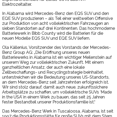
Elektrozeitalter.
In Alabama wird Mercedes-Benz den EQS SUV und den
EQE SUV produzieren – als Teil einer weltweiten Offensive
zur Produktion von acht vollelektrischen Fahrzeugen an
sieben Standorten auf drei Kontinenten. Das hochmoderne
Batteriewerk in Bibb County wird die Batterien für die
neuen Modelle EQS SUV und EQE SUV liefern.
Ola Källenius, Vorsitzender des Vorstands der Mercedes-
Benz Group AG: „Die Eröffnung unseres neuen
Batteriewerks in Alabama ist ein wichtiger Meilenstein auf
unserem Weg zur vollelektrischen Zukunft. Mit einem
ganzheitlichen Ansatz, der auch eine lokale
Zellbeschaffungs- und Recyclingstrategie beinhaltet,
unterstreichen wir die Bedeutung unseres US-Standorts,
an dem Mercedes-Benz seit Jahrzehnten erfolgreich ist.
Wir sind stolz darauf, damit auch neue, zukunftssichere
Arbeitsplätze zu schaffen, um vollelektrische SUVs ‘Made
in the USA’ in einem Werk zu bauen, das seit 25 Jahren
fester Bestandteil unserer Produktionsfamilie ist.“
Das Mercedes-Benz Werk in Tuscaloosa, Alabama, ist seit
1997 die Produktionsstätte für große SUVs mit dem Stern.