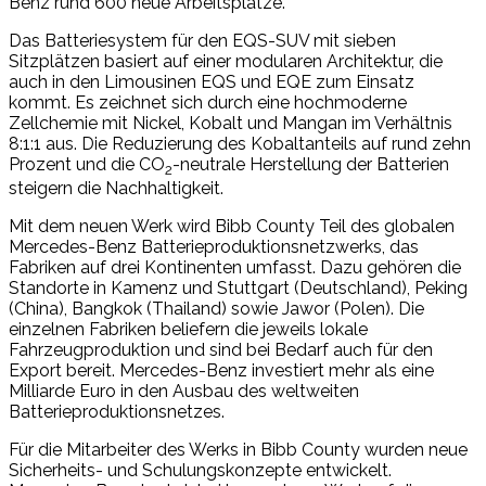
Benz rund 600 neue Arbeitsplätze.
Das Batteriesystem für den EQS-SUV mit sieben
Sitzplätzen basiert auf einer modularen Architektur, die
auch in den Limousinen EQS und EQE zum Einsatz
kommt. Es zeichnet sich durch eine hochmoderne
Zellchemie mit Nickel, Kobalt und Mangan im Verhältnis
8:1:1 aus. Die Reduzierung des Kobaltanteils auf rund zehn
Prozent und die CO
-neutrale Herstellung der Batterien
2
steigern die Nachhaltigkeit.
Mit dem neuen Werk wird Bibb County Teil des globalen
Mercedes-Benz Batterieproduktionsnetzwerks, das
Fabriken auf drei Kontinenten umfasst. Dazu gehören die
Standorte in Kamenz und Stuttgart (Deutschland), Peking
(China), Bangkok (Thailand) sowie Jawor (Polen). Die
einzelnen Fabriken beliefern die jeweils lokale
Fahrzeugproduktion und sind bei Bedarf auch für den
Export bereit. Mercedes-Benz investiert mehr als eine
Milliarde Euro in den Ausbau des weltweiten
Batterieproduktionsnetzes.
Für die Mitarbeiter des Werks in Bibb County wurden neue
Sicherheits- und Schulungskonzepte entwickelt.