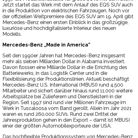
Jetzt startet das Werk mit dem Anlauf des EQS SUV auch
in die Produktion von elektrischen Fahrzeugen. Noch vor
der offiziellen Weltpremiere des EQS SUV am 19. April gibt
Mercedes-Benz einen ersten Einblick in das großzügige,
luxuriöse und hochdigitalisierte Interieur des neuen
Modells.
Mercedes-Benz „Made in America”
Seit den 1990er Jahren hat Mercedes-Benz insgesamt
mehr als sieben Milliarden Dollar in Alabama investiert.
Davon flossen eine Milliarde Dollar in die Errichtung des
Batteriewerks, in das Logistik Center und in die
Flexibilisierung der Produktionslinien. Aktuell beschäftigt
Mercedes-Benz U.S. International (MBUSI) rund 4.500
Mitarbeiter und sichert darüber hinaus rund 11.000 weitere
Arbeitsplätze bei Zulieferern und Dienstleistern in der
Region. Seit 1997 sind rund vier Millionen Fahrzeuge im
Werk in Tuscaloosa vom Band gerollt. Allein im Jahr 2021
waren es rund 260.000 SUVs. Rund zwei Drittel der
Jahresproduktion gehen in den Export – damit ist MBUSI
einer der größten Automobilexporteure der USA.
Das hochflexible Produktionssystem von Mercedes-Benz