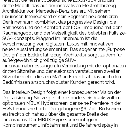
feiert, ist der erste vollelektrische Luxus-SUV und das
dritte Modell, das auf der innovativen Elektrofahrzeug-
Architektur von Mercedes-Benz basiert. Mit seinem
luxuriösen Interieur wird er sein Segment neu definieren.
Der Innenraum kombiniert das progressive Design, die
Raffinesse und den Komfort der EQS Limousine mit dem
Raumangebot und der Vielseitigkeit des beliebten Fullsize-
SUV-Konzepts. Prägend im Innenraum ist die
Verschmelzung von digitalem Luxus mit innovativen
neuen Ausstattungselementen. Das sogenannte „Purpose
Design“ der Elektrofahrzeug-Architektur sorgt zudem für
außergewöhnlich großzügige SUV-
Innenraumabmessungen. In Verbindung mit der optionalen
dritten Sitzreihe und der elektrisch verstellbaren zweiten
Sitzreihe bietet dies ein Maß an Flexibilität, das auch den
Bedürfnissen anspruchsvollster Kunden gerecht wird.
Das Interieur-Design folgt einer konsequenten Vision der
Digitalisierung. Sie zeigt sich besonders eindrucksvoll im
optionalen MBUX Hyperscreen, der seine Premiere in der
EQS Limousine hatte. Der gebogene 56-Zoll-Bildschirm
erstreckt sich nahezu über die gesamte Breite des
Innenraums. Der MBUX Hyperscreen integriert
Kombiinstrument, Infotainment und Beifahrerdisplay in