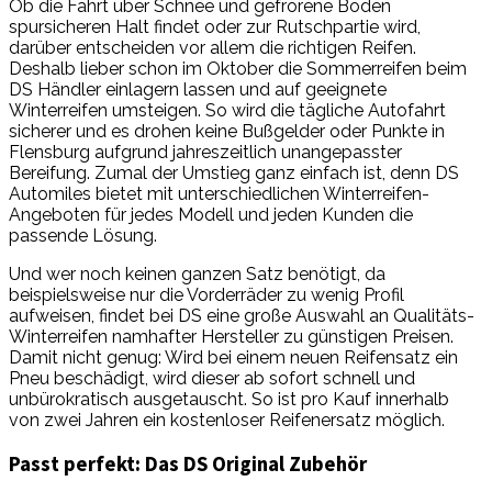
Ob die Fahrt über Schnee und gefrorene Böden
spursicheren Halt findet oder zur Rutschpartie wird,
darüber entscheiden vor allem die richtigen Reifen.
Deshalb lieber schon im Oktober die Sommerreifen beim
DS Händler einlagern lassen und auf geeignete
Winterreifen umsteigen. So wird die tägliche Autofahrt
sicherer und es drohen keine Bußgelder oder Punkte in
Flensburg aufgrund jahreszeitlich unangepasster
Bereifung. Zumal der Umstieg ganz einfach ist, denn DS
Automiles bietet mit unterschiedlichen Winterreifen-
Angeboten für jedes Modell und jeden Kunden die
passende Lösung.
Und wer noch keinen ganzen Satz benötigt, da
beispielsweise nur die Vorderräder zu wenig Profil
aufweisen, findet bei DS eine große Auswahl an Qualitäts-
Winterreifen namhafter Hersteller zu günstigen Preisen.
Damit nicht genug: Wird bei einem neuen Reifensatz ein
Pneu beschädigt, wird dieser ab sofort schnell und
unbürokratisch ausgetauscht. So ist pro Kauf innerhalb
von zwei Jahren ein kostenloser Reifenersatz möglich.
Passt perfekt: Das DS Original Zubehör