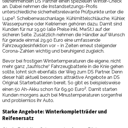
teilnehmenden DS Partner einen speziellen Winter-Check
an. Dabei nehmen die Instandsetzungs-Profis
unterschiedliche sicherheitsrelevante Prüfpunkte unter die
1
Lupe
. Scheibenwaschanlage, Kühlmittelschläuche, Kühler,
Wasserpumpe oder Keilriemen gehören dazu. Damit sind
Kunden für nur 19,90 (alle Preise inkl. MwSt.) auf der
sicheren Seite. Zusätzlich nehmen die Händler auf Wunsch
für gerade einmal 29,90 Euro eine umfassende
Fahrzeugdesinfektion vor – in Zeiten erneut steigender
Corona-Zahlen wichtig und beruhigend zugleich.
Bevor bei frostigen Wintertemperaturen die eigene, nicht
mehr ganz „taufrische“ Fahrzeugbatterie in die Knie gehen
sollte, lohnt sich ebenfalls der Weg zum DS Partner. Denn
dieser hält aktuell besonders attraktive Angebote an DS
Original Starterbatterien bereit. So gibt es beispielsweise
2
einen 50 Ah-Akku schon für 69,90 Euro
. Damit starten
Kunden morgens auch bei Minustemperaturen sorgenfrei
und problemlos ihr Auto.
Starke Angebote: Winterkompletträder und
Reifenersatz