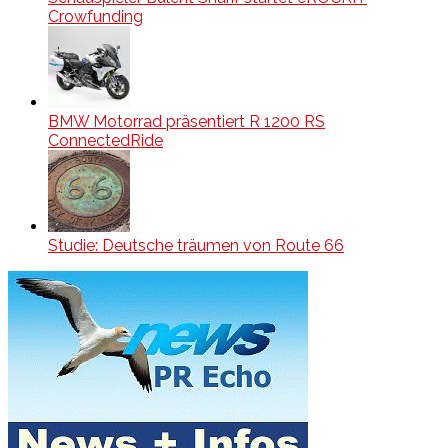
Crowfunding
BMW Motorrad präsentiert R 1200 RS
ConnectedRide
Studie: Deutsche träumen von Route 66