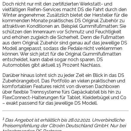
Doch nicht nur mit den zertifizierten Werkstatt- und
vielfältigen Reifen-Services macht DS die Fahrt durch den
Winter angenehmer. Zusätzlich bietet der Hersteller für die
kommenden Monate praktisches DS Original Zubehör zu
attraktiven Konditionen an. Beispiel Gummifußmatten: Sie
schützen den Innenraum vor Schmutz und Feuchtigkeit
und erhöhen zugleich die Sicherheit. Denn die Fußmatten
aus dem Original Zubehör sind genau auf das jeweilige DS
Modell angepasst, sodass die Pedale nicht verklemmen
können. Wer sich jetzt für die Original Gummifußmatten
entscheidet, kann dabei sogar noch sparen. DS
Automobiles gibt aktuell 15 Prozent Nachlass.
Darüber hinaus lohnt sich zu jeder Zeit ein Blick in das DS
Zubehörangebot. Das Portfolio an vielen praktischen und
komfortablen Features reicht von diversen Dachboxen
über flexible Trennsysteme fürs Gepäckabteil bis hin zu
FlexConnect-Halterungen für Tablet, Kleiderbügel und Co
– exakt passend für das jeweilige DS Modell.
1
Das Angebot ist erhältlich bis 28.02.2021. Unverbindliche
Preisempfehlung der Citroën Deutschland GmbH. Nur bei