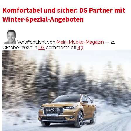
Komfortabel und sicher: DS Partner mit
Winter-Spezial-Angeboten
Veröffentlicht von
Mein-Mobile-Magazin
— 21.
Oktober 2020
in
DS
comments off
43