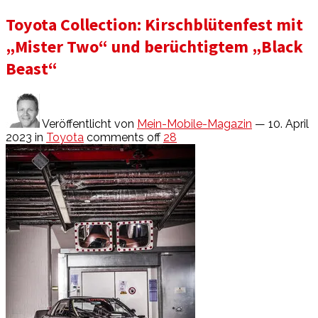
Toyota Collection: Kirschblütenfest mit
„Mister Two“ und berüchtigtem „Black
Beast“
Veröffentlicht von
Mein-Mobile-Magazin
— 10. April
2023
in
Toyota
comments off
28