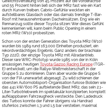
Gewichtsverteilung von 45 Prozent auf die Vorderachse
und 55 Prozent hinten ließ sich der MR2 fast wie ein Kart
durch Kurven treiben. Cabrio-Gefühle weckten ein
aufstellbares Glasdach oder das damals trendige T-Bar-
Roof mit herausnehmbaren Dacheinsätzen. Eng wie ein
Rennanzug sollte dieser Toyota sitzen: Wer dieses Gefühl
kennenlernen will, kann beim Public Opening in einem
roten MR2 (W10) probesitzen.
Schon von der ersten Generation des Toyota MR2 (W10)
wurden bis 1989 rund 163.000 Einheiten produziert, ein
rekordverdächtiges Ergebnis. Ganz anders der brachiale
Typ 222D, der einzige Toyota MR2 mit Allradantrieb.
Dieser rare WRC-Prototyp wurde 1985 von der in Köln
ansässigen, heutigen
Toyota Gazoo Racing Europe
(TGR-
E) entwickelt, um die Rallye-Weltmeisterschaft in der
Gruppe S zu dominieren. Dann aber wurde die Gruppe S
von der FIA unerwartet abgesagt. Zu wild schienen der
obersten Automobilsport-Organisation furiose Boliden wie
das 441 kW/600 PS aufbietende Biest MR2, das sein 2,1-
Liter-Turbotriebwerk im spektakulär konzipierten, komplett
aufklappbaren Fahrzeugheck versteckte. Den Ladedruck
des Turbos konnte der Fahrer übrigens via Handrad
stufenlos zwischen 1,3 und 1,5 bar verstellen, maximal