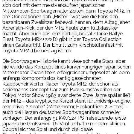
sich dort mit dem meistverkauften japanischen
Mittelmotor-Sportwagen aller Zeiten, dem Toyota MR2. In
drei Generationen gab „Mister Two“, wie die Fans den
bezahlbaren Zweisitzer liebevoll nennen, dem Alltag jenen
Adrenalin-Kick, der den MR2 heute zum Kultklassiker
macht. Aber auch das einzigartige, brutal-starke Rallye-
Biest Toyota MR2 (222D) gibt in der Toyota Collection
einen Gastauftritt. Der Eintritt zum Kirschblütenfest mit
Toyota MR2 Thementag ist frei.
Die Sportwagen-Historie kennt viele schnelle Stars, aber
nie wurde das Konzept eines kurvenhungrigen japanischen
Mittelmotor-Zweisitzers erfolgreicher umgesetzt als beim
anfangs kompromisslos kantig gezeichneten
Klappscheinwerfer-Racer Toyota MR2, der schon als
seriennahes Concept Car zum Publikumsfavoriten der
Tokyo Motor Show 1983 avancierte. Zwei Jahre später ließ
der MR2 – das kryptische Kürzel steht für „midship-engine,
rear-drive, 2-seater“ (Mittelmotor, Heckantrieb, 2-Sitzer) –
auch die Herzen deutscher Sportwagenfans schneller
schlagen. Der anfangs 91 kW/124 PS freisetzende, erste
japanische Großserien-16-Ventiler hatte mit dem kleinen
Coupé leichtes Spiel und durch die ideale