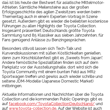
das ist bis heute der Bestwert für asiatische Mittelmotor-
Athleten. Sämtliche Meilensteine aus der großen
Erfolgsgeschichte des agilen Zweisitzers werden beim
Thementag auch in einem Experten-Vortrag in Szene
gesetzt. Außerdem gibt es wieder die beliebten kostenlose
Führungen zu allen Highlights der Toyota Collection.
Insgesamt präsentiert Deutschlands größte Toyota
Sammlung rund 85 Klassiker aus sieben Jahrzehnten, für
Fans genügend Anlässe zu Benzingesprächen.
Besonders stilvoll lassen sich Tech-Talk und
Kurvendiskussionen mit süßen Köstlichkeiten genießen,
denn zum Kirschblütenfest gibt es „Sweets from Japan“.
Andere fernöstliche Spezialitäten finden sich auf dem
Parkplatz vor der Ausstellungshalle, dort wird sich die
Toyota Community mit einem bunten Feld aus MR2
Sportwagen treffen und gewiss auch wieder schrille und
seltene JDM-Modelle (Japanese Domestic Market)
mitbringen.
Aktuelle Informationen und Nachrichten über die Toyota
Collection und die kommenden Public Openings gibt es
auf
facebook.com/ToyotaCollectionDeutschland/
und
auf
www.toyota-collection.de
. Auf der Website ist auch