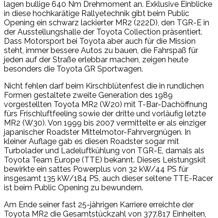
lagen bullige 640 Nm Drehmoment an. Exklusive Einblicke
in diese hochkarätige Rallyetechnik gibt beim Public
Opening ein schwarz lackierter MR2 (222D), den TGR-E in
der Ausstellungshalle der Toyota Collection präsentiert.
Dass Motorsport bei Toyota aber auch für die Mission
steht, immer bessere Autos zu bauen, die Fahrspaß für
jeden auf der Straße erlebbar machen, zeigen heute
besonders die Toyota GR Sportwagen.
Nicht fehlen darf beim Kirschblütenfest die in rundlichen
Formen gestaltete zweite Generation des 1989
vorgestellten Toyota MR2 (W20) mit T-Bar-Dachöffnung
fürs Frischluftfeeling sowie der dritte und vorläufig letzte
MR2 (W30). Von 1999 bis 2007 vermittelte er als einziger
japanischer Roadster Mittelmotor-Fahrvergnügen. In
kleiner Auflage gab es diesen Roadster sogar mit
Turbolader und Ladeluftkühlung von TGR-E, damals als
Toyota Team Europe (TTE) bekannt. Dieses Leistungskit
bewirkte ein sattes Powerplus von 32 kW/44 PS für
insgesamt 135 kW/184 PS, auch dieser seltene TTE-Racer
ist beim Public Opening zu bewundern.
Am Ende seiner fast 25-jährigen Karriere erreichte der
Toyota MR2 die Gesamtstückzahl von 377.817 Einheiten,