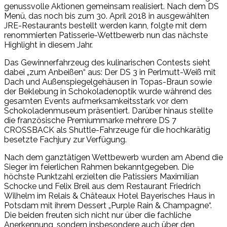
genussvolle Aktionen gemeinsam realisiert. Nach dem DS
Menü, das noch bis zum 30. April 2018 in ausgewählten
JRE-Restaurants bestellt werden kann, folgte mit dem
renommierten Patisserie-Wettbewerb nun das nächste
Highlight in diesem Jahr.
Das Gewinnerfahrzeug des kulinarischen Contests sieht
dabei „zum Anbeißen“ aus: Der DS 3 in Perlmutt-Weiß mit
Dach und Außenspiegelgehäusen in Topas-Braun sowie
der Beklebung in Schokoladenoptik wurde während des
gesamten Events aufmerksamkeitsstark vor dem
Schokoladenmuseum präsentiert. Darüber hinaus stellte
die französische Premiummarke mehrere DS 7
CROSSBACK als Shuttle-Fahrzeuge für die hochkarätig
besetzte Fachjury zur Verfügung.
Nach dem ganztätigen Wettbewerb wurden am Abend die
Sieger im feierlichen Rahmen bekanntgegeben. Die
höchste Punktzahl erzielten die Patissiers Maximilian
Schocke und Felix Breil aus dem Restaurant Friedrich
Wilhelm im Relais & Châteaux Hotel Bayerisches Haus in
Potsdam mit ihrem Dessert „Purple Rain & Champagne“.
Die beiden freuten sich nicht nur über die fachliche
Anerkennung, sondern insbesondere auch über den