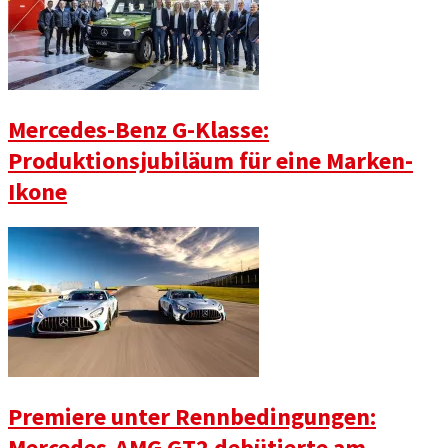
Mercedes-Benz G-Klasse:
Produktionsjubiläum für eine Marken-
Ikone
Premiere unter Rennbedingungen:
Mercedes-AMG GT2 debütierte am