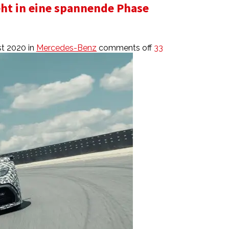
ht in eine spannende Phase
st 2020
in
Mercedes-Benz
comments off
33