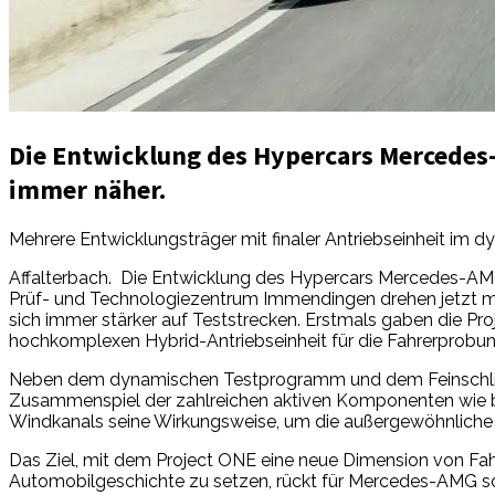
Die Entwicklung des Hypercars Mercedes-
immer näher.
Mehrere Entwicklungsträger mit finaler Antriebseinheit im 
Affalterbach. Die Entwicklung des Hypercars Mercedes-AMG
Prüf- und Technologiezentrum Immendingen drehen jetzt meh
sich immer stärker auf Teststrecken. Erstmals gaben die Pro
hochkomplexen Hybrid-Antriebseinheit für die Fahrerprobung
Neben dem dynamischen Testprogramm und dem Feinschliff d
Zusammenspiel der zahlreichen aktiven Komponenten wie bei
Windkanals seine Wirkungsweise, um die außergewöhnliche
Das Ziel, mit dem Project ONE eine neue Dimension von Fah
Automobilgeschichte zu setzen, rückt für Mercedes-AMG somit