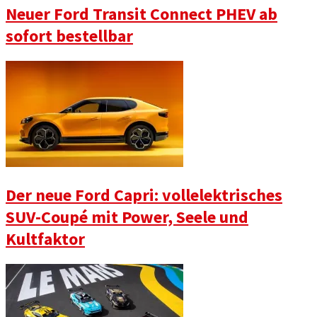
Neuer Ford Transit Connect PHEV ab
sofort bestellbar
Der neue Ford Capri: vollelektrisches
SUV-Coupé mit Power, Seele und
Kultfaktor