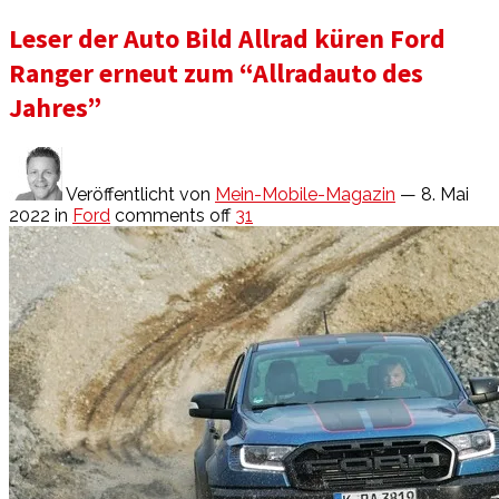
Leser der Auto Bild Allrad küren Ford
Ranger erneut zum “Allradauto des
Jahres”
Veröffentlicht von
Mein-Mobile-Magazin
— 8. Mai
2022
in
Ford
comments off
31