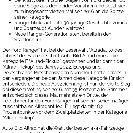
Der kraftvolle Pritschenwagen von Ford wiederholt
seine Siege aus den beiden Vorjahren und setzt sich
zum insgesamt vierten Mal seit 2016 an die Spitze
seiner Kategorie
Ranger blickt auf bald 30-jährige Geschichte zurück
und überzeugt Kunden weltweit
Neue Ranger-Generation steht bereits in den
Startlöchern
Der Ford Ranger* hat bei der Leserwahl “Allradauto des
Jahres” der Fachzeitschrift Auto Bild Allrad erneut die
Kategorie F “Allrad-Pickup” gewonnen und ist damit der
“Allrad-Pickup” des Jahres 2022. Europas und
Deutschlands Pritschenwagen Nummer 1 hatte bereits in
den vergangenen beiden Jahren diese Kategorie für sich
entschieden. Die neue Auszeichnung ist nun der vierte Sieg
bei diesem Voting seit 2016. Mit 35 Prozent aller Stimmen
entschied sich dieses Mal mehr als ein Drittel der
Teilnehmer für den Ford Ranger mit seinem serienmäßigen,
zuschaltbaren Allradantrieb. Er liegt damit 18,2
Prozentpunkte vor dem Zweitplatzierten in der Kategorie
“Allrad-Pickup”.
Auto Bild Allrad hat die Wahl der besten 4×4-Fahrzeuge