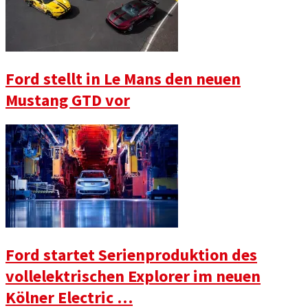
Ford stellt in Le Mans den neuen
Mustang GTD vor
Ford startet Serienproduktion des
vollelektrischen Explorer im neuen
Kölner Electric …