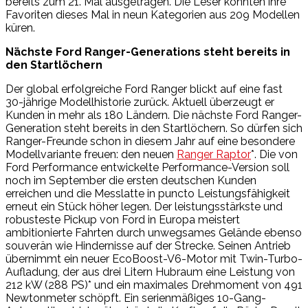
bereits zum 21. Mal ausgetragen. Die Leser konnten ihre
Favoriten dieses Mal in neun Kategorien aus 209 Modellen
küren.
Nächste Ford Ranger-Generations steht bereits in
den Startlöchern
Der global erfolgreiche Ford Ranger blickt auf eine fast
30-jährige Modellhistorie zurück. Aktuell überzeugt er
Kunden in mehr als 180 Ländern. Die nächste Ford Ranger-
Generation steht bereits in den Startlöchern. So dürfen sich
Ranger-Freunde schon in diesem Jahr auf eine besondere
Modellvariante freuen: den neuen
Ranger Raptor
*. Die von
Ford Performance entwickelte Performance-Version soll
noch im September die ersten deutschen Kunden
erreichen und die Messlatte in puncto Leistungsfähigkeit
erneut ein Stück höher legen. Der leistungsstärkste und
robusteste Pickup von Ford in Europa meistert
ambitionierte Fahrten durch unwegsames Gelände ebenso
souverän wie Hindernisse auf der Strecke. Seinen Antrieb
übernimmt ein neuer EcoBoost-V6-Motor mit Twin-Turbo-
Aufladung, der aus drei Litern Hubraum eine Leistung von
212 kW (288 PS)* und ein maximales Drehmoment von 491
Newtonmeter schöpft. Ein serienmäßiges 10-Gang-