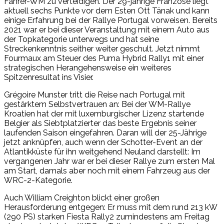
Fahrer-WM zu verteidigen. Der 29-jährige Franzose liegt
aktuell sechs Punkte vor dem Esten Ott Tänak und kann
einige Erfahrung bei der Rallye Portugal vorweisen. Bereits
2021 war er bei dieser Veranstaltung mit einem Auto aus
der Topkategorie unterwegs und hat seine
Streckenkenntnis seither weiter geschult. Jetzt nimmt
Fourmaux am Steuer des Puma Hybrid Rally1 mit einer
strategischen Herangehensweise ein weiteres
Spitzenresultat ins Visier.
Grégoire Munster tritt die Reise nach Portugal mit
gestärktem Selbstvertrauen an: Bei der WM-Rallye
Kroatien hat der mit luxemburgischer Lizenz startende
Belgier als Siebtplatzierter das beste Ergebnis seiner
laufenden Saison eingefahren. Daran will der 25-Jährige
jetzt anknüpfen, auch wenn der Schotter-Event an der
Atlantikküste für ihn weitgehend Neuland darstellt: Im
vergangenen Jahr war er bei dieser Rallye zum ersten Mal
am Start, damals aber noch mit einem Fahrzeug aus der
WRC-2-Kategorie.
Auch William Creighton blickt einer großen
Herausforderung entgegen: Er muss mit dem rund 213 kW
(290 PS) starken Fiesta Rally2 zumindestens am Freitag