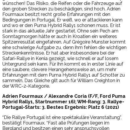
wünschen! Das Risiko, die Reifen oder die Fahrzeuge auf
den groben Strecken zu beschädigen, sind hoch. Adrien
Fourmaux besitzt recht große Erfahrungen mit den
Bedingungen in Portugal. Er weiß, wo er attackieren kann
und wo er den Puma Hybrid Rally1 schonen muss. Er ist
stark in das aktuelle Jahr gestartet. Ohne sein Pech am
Sonntagmorgen hätte er auch in Kroatien ein weiteres
Spitzenresultat eingefahren. Auf Grégoire Munster kommt
eine schwierige Aufgabe zu, denn ihm fehlen die wichtigen
Streckenkenntnisse. Er hat aber insbesondere bei der
Safari-Rallye in Kenia gezeigt, wie schnell er auf losem
Untergrund sein kann. Für ihn kommt es in erster Linie auf
eine saubere, clevere Herangehensweise an, um mehr
Erfahrungen mit dem Puma Hybrid Rally1 auf Schotter zu
sammeln. Das Gleiche gilt auch für William Creighton in
der WRC-2-Kategorie.
Adrien Fourmaux / Alexandre Coria (F/F, Ford Puma
Hybrid Rally1, Startnummer 16); WM-Rang: 3. Rallye-
Portugal-Starts: 3. Bestes Ergebnis: Platz 6 (2021)
“Die Rallye Portugal ist eine spektakuläre Veranstaltung”,
bestätigt Fourmaux. “Fast alle Prüfungen liegen im
Bergland und besitzen einen sehr anspruchsvollen