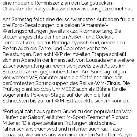
eine moderne Reminiszenz an den Langstrecken-
Charakter, der Rallyes klassischerweise ausgezeichnet hat.
Am Samstag folgt eine der schwierigsten Aufgaben für die
drei Ford-Besatzungen: die beiden “Amarante”-
Wertungsprüfungen, jeweils 37,24 Kilometer lang. Sie
stellen angesichts der hohen Außen- und Cockpit-
Temperaturen, die für Portugal typisch sind, neben den
Reifen auch die Fahrer und Copiloten vor harte
Belastungen. Den acht WP der zweiten Etappe schließt
sich am Abend in der Innenstadt von Lousada eine weitere
Zuschauerprüfung an, wenn sich jeweils zwei Autos im
Einzelzeitfahren gegenüberstehen. Am Sonntag folgen
vier weitere WP, darunter auch die “Fafe” mit einer der
berühmtesten Sprungkuppen des Rallye-WM-Zirkus. Die
Prüfung dient ab 11:15 Uhr MESZ auch als Bühne für die
sogenannte Powwer-Stage, auf der sich die fünf
Schnellsten bis zu fünf WM-Extrapunkte sichern können.
“Portugal zählt aus gutem Grund zu den populärsten WM-
Läufen der Saison”, erläutert M-Sport-Teamchef Richard
Millener. “Die spektakulären Prüfungen sind schnell,
fahrerisch anspruchsvoll und mitunter auch rau – also
genau so, wie wir es uns von einer echten Schotter-Rallye