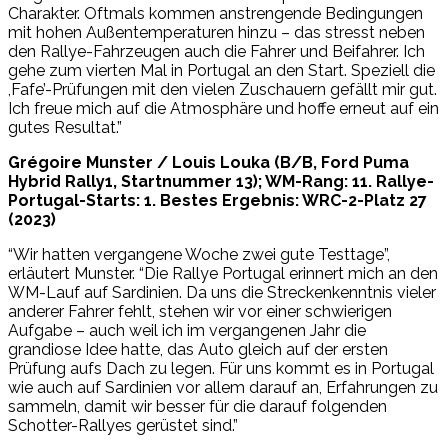
Charakter. Oftmals kommen anstrengende Bedingungen
mit hohen Außentemperaturen hinzu – das stresst neben
den Rallye-Fahrzeugen auch die Fahrer und Beifahrer. Ich
gehe zum vierten Mal in Portugal an den Start. Speziell die
,Fafe’-Prüfungen mit den vielen Zuschauern gefällt mir gut.
Ich freue mich auf die Atmosphäre und hoffe erneut auf ein
gutes Resultat.”
Grégoire Munster / Louis Louka (B/B, Ford Puma
Hybrid Rally1, Startnummer 13); WM-Rang: 11. Rallye-
Portugal-Starts: 1. Bestes Ergebnis: WRC-2-Platz 27
(2023)
“Wir hatten vergangene Woche zwei gute Testtage”,
erläutert Munster. “Die Rallye Portugal erinnert mich an den
WM-Lauf auf Sardinien. Da uns die Streckenkenntnis vieler
anderer Fahrer fehlt, stehen wir vor einer schwierigen
Aufgabe – auch weil ich im vergangenen Jahr die
grandiose Idee hatte, das Auto gleich auf der ersten
Prüfung aufs Dach zu legen. Für uns kommt es in Portugal
wie auch auf Sardinien vor allem darauf an, Erfahrungen zu
sammeln, damit wir besser für die darauf folgenden
Schotter-Rallyes gerüstet sind.”