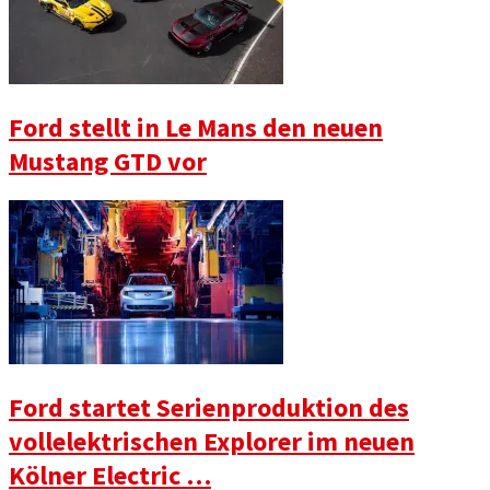
Ford stellt in Le Mans den neuen
Mustang GTD vor
Ford startet Serienproduktion des
vollelektrischen Explorer im neuen
Kölner Electric …