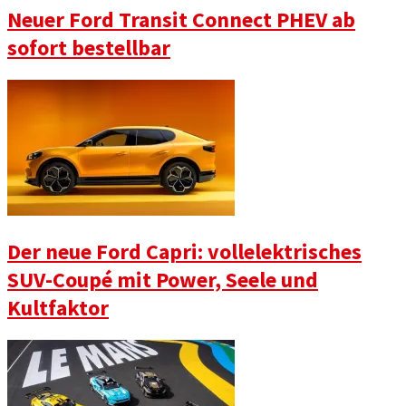
Neuer Ford Transit Connect PHEV ab
sofort bestellbar
Der neue Ford Capri: vollelektrisches
SUV-Coupé mit Power, Seele und
Kultfaktor