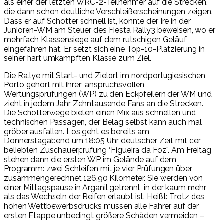
als einer der letzten WRC-2-Teilnehmer auf die Strecken,
die dann schon deutliche Verschleißerscheinungen zeigen.
Dass er auf Schotter schnell ist, konnte der Ire in der
Junioren-WM am Steuer des Fiesta Rally3 beweisen, wo er
mehrfach Klassensiege auf dem rutschigen Geläuf
eingefahren hat. Er setzt sich eine Top-10-Platzierung in
seiner hart umkämpften Klasse zum Ziel.
Die Rallye mit Start- und Zielort im nordportugiesischen
Porto gehört mit ihren anspruchsvollen
Wertungsprüfungen (WP) zu den Eckpfeilern der WM und
zieht in jedem Jahr Zehntausende Fans an die Strecken.
Die Schotterwege bieten einen Mix aus schnellen und
technischen Passagen, der Belag selbst kann auch mal
gröber ausfallen. Los geht es bereits am
Donnerstagabend um 18:05 Uhr deutscher Zeit mit der
beliebten Zuschauerprüfung “Figueira da Foz”. Am Freitag
stehen dann die ersten WP im Gelände auf dem
Programm: zwei Schleifen mit je vier Prüfungen über
zusammengerechnet 126,90 Kilometer. Sie werden von
einer Mittagspause in Arganil getrennt, in der kaum mehr
als das Wechseln der Reifen erlaubt ist. Heißt: Trotz des
hohen Wettbewerbsdrucks müssen alle Fahrer auf der
ersten Etappe unbedingt größere Schäden vermeiden –