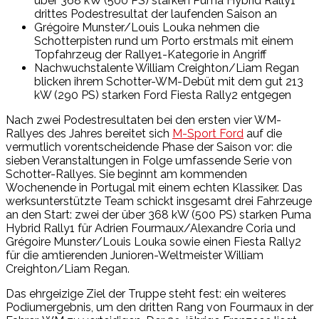
über 368 kW (500 PS) starken Puma Hybrid Rally1
drittes Podestresultat der laufenden Saison an
Grégoire Munster/Louis Louka nehmen die
Schotterpisten rund um Porto erstmals mit einem
Topfahrzeug der Rallye1-Kategorie in Angriff
Nachwuchstalente William Creighton/Liam Regan
blicken ihrem Schotter-WM-Debüt mit dem gut 213
kW (290 PS) starken Ford Fiesta Rally2 entgegen
Nach zwei Podestresultaten bei den ersten vier WM-
Rallyes des Jahres bereitet sich
M-Sport Ford
auf die
vermutlich vorentscheidende Phase der Saison vor: die
sieben Veranstaltungen in Folge umfassende Serie von
Schotter-Rallyes. Sie beginnt am kommenden
Wochenende in Portugal mit einem echten Klassiker. Das
werksunterstützte Team schickt insgesamt drei Fahrzeuge
an den Start: zwei der über 368 kW (500 PS) starken Puma
Hybrid Rally1 für Adrien Fourmaux/Alexandre Coria und
Grégoire Munster/Louis Louka sowie einen Fiesta Rally2
für die amtierenden Junioren-Weltmeister William
Creighton/Liam Regan.
Das ehrgeizige Ziel der Truppe steht fest: ein weiteres
Podiumergebnis, um den dritten Rang von Fourmaux in der