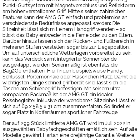
Punkt-Gurtsystem mit Magnetverschluss und Reflektoren
am höhenverstellbaren Griff. Mittels seiner zahlreichen
Features kann der AMG GT einfach und problemlos an
verschiedenste Bedürfnisse angepasst werden: Die
Sitzeinheit lässt sich mit einem Handgriff wenden – so
blickt das Baby entweder in die Ferne oder zu den Eltern.
Darüber hinaus lassen sich der Rücken- und Fußbereich in
mehreren Stufen verstellen, sogar bis zur Liegeposition.
Um auf unterschiedliche Wetterlagen vorbereitet zu sein,
kann das Verdeck samt integrierter Sonnenblende
ausgeklappt werden. Serienmäßig ist ebenfalls die
Bag2Go enthalten. Hier finden beispielsweise Handy,
Schlüssel, Portemonnaie oder Fläschchen Platz. Damit die
wichtigsten Dinge schnell griffbereit sind, lässt sich die
Tasche am Schiebegriff befestigen. Mit seinem ultra-
kompakten Packmaß ist der AMG GT ein idealer
Reisebegleiter. Inklusive der wendbaren Sitzeinheit lässt er
sich auf 69 x 58,5 x 31 cm zusammenfalten. So findet er
sogar Platz in Kofferräumen sportlicher Fahrzeuge.
Der auf 299 Stück limitierte AMG GT wird im Juli 2022 in
ausgewählten Babyfachgeschäften erhältlich sein. Auf alle
Modelle gewährt Hartan eine dreijährige Garantie. Weitere