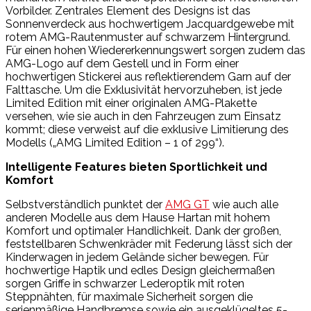
Vorbilder. Zentrales Element des Designs ist das
Sonnenverdeck aus hochwertigem Jacquardgewebe mit
rotem AMG-Rautenmuster auf schwarzem Hintergrund.
Für einen hohen Wiedererkennungswert sorgen zudem das
AMG-Logo auf dem Gestell und in Form einer
hochwertigen Stickerei aus reflektierendem Garn auf der
Falttasche. Um die Exklusivität hervorzuheben, ist jede
Limited Edition mit einer originalen AMG-Plakette
versehen, wie sie auch in den Fahrzeugen zum Einsatz
kommt; diese verweist auf die exklusive Limitierung des
Modells („AMG Limited Edition – 1 of 299“).
Intelligente Features bieten Sportlichkeit und
Komfort
Selbstverständlich punktet der
AMG GT
wie auch alle
anderen Modelle aus dem Hause Hartan mit hohem
Komfort und optimaler Handlichkeit. Dank der großen,
feststellbaren Schwenkräder mit Federung lässt sich der
Kinderwagen in jedem Gelände sicher bewegen. Für
hochwertige Haptik und edles Design gleichermaßen
sorgen Griffe in schwarzer Lederoptik mit roten
Steppnähten, für maximale Sicherheit sorgen die
serienmäßige Handbremse sowie ein ausgeklügeltes 5-