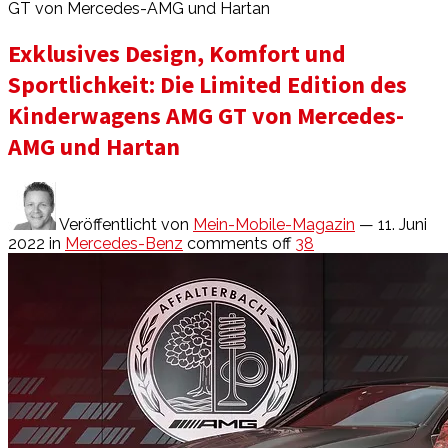
GT von Mercedes-AMG und Hartan
Exklusives Design, Komfort und
Sportlichkeit: Die Limited Edition des
Kinderwagens AMG GT von Mercedes-
AMG und Hartan
Veröffentlicht von
Mein-Mobile-Magazin
— 11. Juni
2022
in
Mercedes-Benz
comments off
38