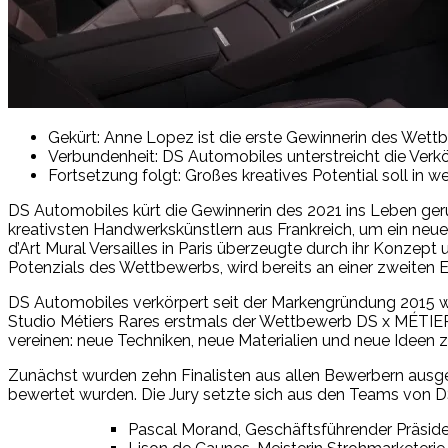
Gekürt: Anne Lopez ist die erste Gewinnerin des We
Verbundenheit: DS Automobiles unterstreicht die Verk
Fortsetzung folgt: Großes kreatives Potential soll i
DS Automobiles kürt die Gewinnerin des 2021 ins Leben g
kreativsten Handwerkskünstlern aus Frankreich, um ein neues
d’Art Mural Versailles in Paris überzeugte durch ihr Konze
Potenzials des Wettbewerbs, wird bereits an einer zweiten E
DS Automobiles verkörpert seit der Markengründung 2015 wi
Studio Métiers Rares erstmals der Wettbewerb DS x MÉTIERS
vereinen: neue Techniken, neue Materialien und neue Ideen zu
Zunächst wurden zehn Finalisten aus allen Bewerbern ausg
bewertet wurden. Die Jury setzte sich aus den Teams von 
Pascal Morand, Geschäftsführender Präside