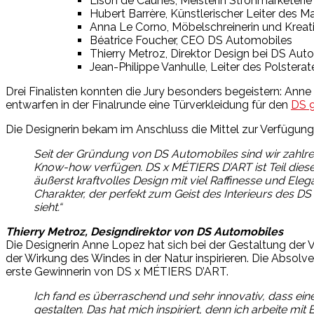
Lison de Caunes, Meisterin Strohmarketerie
Hubert Barrère, Künstlerischer Leiter des
Anna Le Corno, Möbelschreinerin und Kreati
Béatrice Foucher, CEO DS Automobiles
Thierry Metroz, Direktor Design bei DS Aut
Jean-Philippe Vanhulle, Leiter des Polstera
Drei Finalisten konnten die Jury besonders begeistern: Anne 
entwarfen in der Finalrunde eine Türverkleidung für den
DS 
Die Designerin bekam im Anschluss die Mittel zur Verfügung 
Seit der Gründung von DS Automobiles sind wir zahlr
Know-how verfügen. DS x MÉTIERS D’ART ist Teil dieser
äußerst kraftvolles Design mit viel Raffinesse und Ele
Charakter, der perfekt zum Geist des Interieurs des 
sieht.“
Thierry Metroz, Designdirektor von DS Automobiles
Die Designerin Anne Lopez hat sich bei der Gestaltung der 
der Wirkung des Windes in der Natur inspirieren. Die Absolvent
erste Gewinnerin von DS x MÉTIERS D’ART.
Ich fand es überraschend und sehr innovativ, dass ei
gestalten. Das hat mich inspiriert, denn ich arbeite m