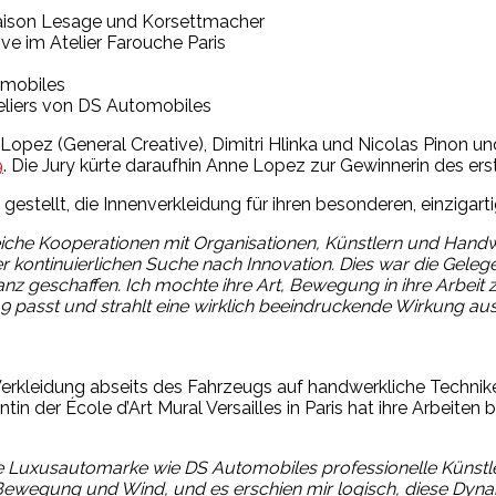
 Maison Lesage und Korsettmacher
ve im Atelier Farouche Paris
omobiles
teliers von DS Automobiles
Lopez (General Creative), Dimitri Hlinka und Nicolas Pinon und
9
. Die Jury kürte daraufhin Anne Lopez zur Gewinnerin des 
gestellt, die Innenverkleidung für ihren besonderen, einziga
eiche Kooperationen mit Organisationen, Künstlern und Han
 kontinuierlichen Suche nach Innovation. Dies war die Gelege
ganz geschaffen. Ich mochte ihre Art, Bewegung in ihre Arbeit 
DS 9 passt und strahlt eine wirklich beeindruckende Wirkung
Verkleidung abseits des Fahrzeugs auf handwerkliche Technik
in der École d’Art Mural Versailles in Paris hat ihre Arbeiten 
ne Luxusautomarke wie DS Automobiles professionelle Künstler
it Bewegung und Wind, und es erschien mir logisch, diese Dynam