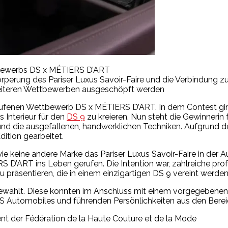
ttbewerbs DS x MÉTIERS D’ART
örperung des Pariser Luxus Savoir-Faire und die Verbindung 
n weiteren Wettbewerben ausgeschöpft werden
erufenen Wettbewerb DS x MÉTIERS D’ART. In dem Contest gin
 Interieur für den
DS 9
zu kreieren. Nun steht die Gewinnerin
pt und die ausgefallenen, handwerklichen Techniken. Aufgrun
dition gearbeitet.
e keine andere Marke das Pariser Luxus Savoir-Faire in der
 D’ART ins Leben gerufen. Die Intention war, zahlreiche pro
 präsentieren, die in einem einzigartigen DS 9 vereint werden 
ewählt. Diese konnten im Anschluss mit einem vorgegebenen 
DS Automobiles und führenden Persönlichkeiten aus den Ber
nt der Fédération de la Haute Couture et de la Mode