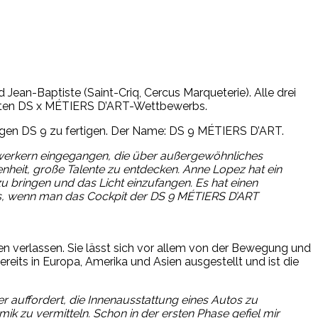
 Jean-Baptiste (Saint-Criq, Cercus Marqueterie). Alle drei
ersten DS x MÉTIERS D’ART-Wettbewerbs.
rtigen DS 9 zu fertigen. Der Name: DS 9 MÉTIERS D’ART.
dwerkern eingegangen, die über außergewöhnliches
nheit, große Talente zu entdecken. Anne Lopez hat ein
zu bringen und das Licht einzufangen. Es hat einen
 aus, wenn man das Cockpit der DS 9 MÉTIERS D’ART
en verlassen. Sie lässt sich vor allem von der Bewegung und
bereits in Europa, Amerika und Asien ausgestellt und ist die
 auffordert, die Innenausstattung eines Autos zu
ik zu vermitteln. Schon in der ersten Phase gefiel mir