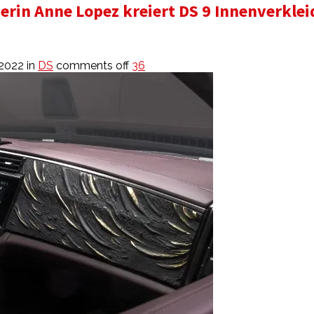
rin Anne Lopez kreiert DS 9 Innenverkle
 2022
in
DS
comments off
36