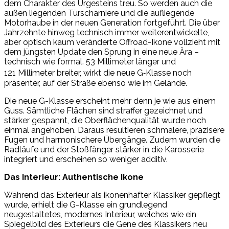
dem Charakter des Urgesteins treu. So werden auch die
außen liegenden Türscharniere und die aufliegende
Motorhaube in der neuen Generation fortgeführt. Die über
Jahrzehnte hinweg technisch immer weiterentwickelte,
aber optisch kaum veränderte Offroad-Ikone vollzieht mit
dem jüngsten Update den Sprung in eine neue Ära –
technisch wie formal. 53 Millimeter länger und
121 Millimeter breiter, wirkt die neue G‑Klasse noch
präsenter, auf der Straße ebenso wie im Gelände.
Die neue G-Klasse erscheint mehr denn je wie aus einem
Guss. Sämtliche Flächen sind straffer gezeichnet und
stärker gespannt, die Oberflächenqualität wurde noch
einmal angehoben. Daraus resultieren schmalere, präzisere
Fugen und harmonischere Übergänge. Zudem wurden die
Radläufe und der Stoßfänger stärker in die Karosserie
integriert und erscheinen so weniger additiv.
Das Interieur: Authentische Ikone
Während das Exterieur als ikonenhafter Klassiker gepflegt
wurde, erhielt die G-Klasse ein grundlegend
neugestaltetes, modernes Interieur, welches wie ein
Spiegelbild des Exterieurs die Gene des Klassikers neu