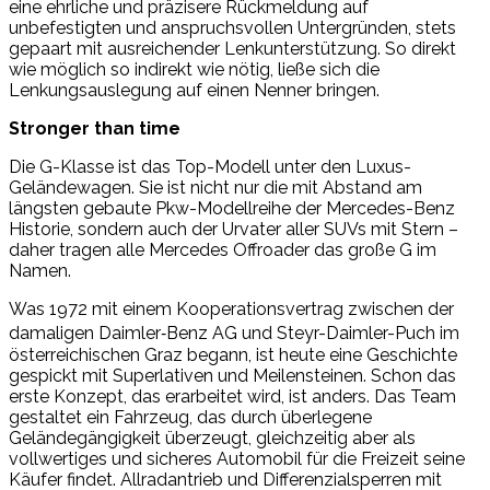
eine ehrliche und präzisere Rückmeldung auf
unbefestigten und anspruchsvollen Untergründen, stets
gepaart mit ausreichender Lenkunterstützung. So direkt
wie möglich so indirekt wie nötig, ließe sich die
Lenkungsauslegung auf einen Nenner bringen.
Stronger than time
Die G-Klasse ist das Top-Modell unter den Luxus-
Geländewagen. Sie ist nicht nur die mit Abstand am
längsten gebaute Pkw-Modellreihe der Mercedes-Benz
Historie, sondern auch der Urvater aller SUVs mit Stern –
daher tragen alle Mercedes Offroader das große G im
Namen.
Was 1972 mit einem Kooperationsvertrag zwischen der
damaligen Daimler‑Benz AG und Steyr-Daimler-Puch im
österreichischen Graz begann, ist heute eine Geschichte
gespickt mit Superlativen und Meilensteinen. Schon das
erste Konzept, das erarbeitet wird, ist anders. Das Team
gestaltet ein Fahrzeug, das durch überlegene
Geländegängigkeit überzeugt, gleichzeitig aber als
vollwertiges und sicheres Automobil für die Freizeit seine
Käufer findet. Allradantrieb und Differenzialsperren mit