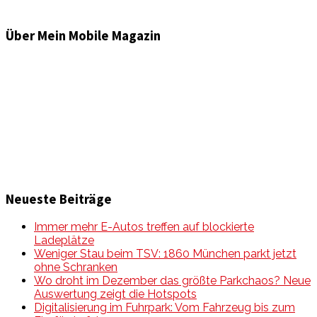
Über Mein Mobile Magazin
Informationen und Wissenswertes aus der mobilen Welt
zu Auto & Motorrad. Mit Mein Mobile Magazin auf dem
neusten Wissensstand sein, rund um das Thema –
Mobilität auf unseren Straßen.
Neueste Beiträge
Immer mehr E-Autos treffen auf blockierte
Ladeplätze
Weniger Stau beim TSV: 1860 München parkt jetzt
ohne Schranken
Wo droht im Dezember das größte Parkchaos? Neue
Auswertung zeigt die Hotspots
Digitalisierung im Fuhrpark: Vom Fahrzeug bis zum