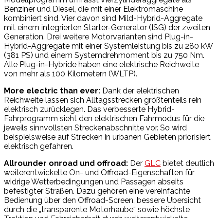
Benziner und Diesel, die mit einer Elektromaschine
kombiniert sind. Vier davon sind Mild-Hybrid-Aggregate
mit einem integrierten Starter-Generator (ISG) der zweiten
Generation. Drei weitere Motorvarianten sind Plug-in-
Hybrid-Aggregate mit einer Systemleistung bis zu 280 kW
(381 PS) und einem Systemdrehmoment bis zu 750 Nm.
Alle Plug-in-Hybride haben eine elektrische Reichweite
von mehr als 100 Kilometern (WLTP).
More electric than ever:
Dank der elektrischen
Reichweite lassen sich Alltagsstrecken größtenteils rein
elektrisch zurücklegen. Das verbesserte Hybrid-
Fahrprogramm sieht den elektrischen Fahrmodus für die
jeweils sinnvollsten Streckenabschnitte vor. So wird
beispielsweise auf Strecken in urbanen Gebieten priorisiert
elektrisch gefahren.
Allrounder onroad und offroad:
Der
GLC
bietet deutlich
weiterentwickelte On- und Offroad-Eigenschaften für
widrige Wetterbedingungen und Passagen abseits
befestigter Straßen. Dazu gehören eine vereinfachte
Bedienung über den Offroad-Screen, bessere Übersicht
durch die „transparente Motorhaube“ sowie höchste