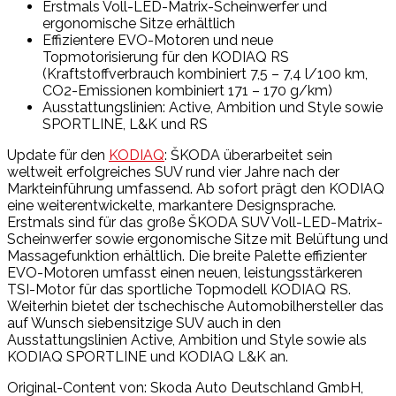
Erstmals Voll-LED-Matrix-Scheinwerfer und
ergonomische Sitze erhältlich
Effizientere EVO-Motoren und neue
Topmotorisierung für den KODIAQ RS
(Kraftstoffverbrauch kombiniert 7,5 – 7,4 l/100 km,
CO2-Emissionen kombiniert 171 – 170 g/km)
Ausstattungslinien: Active, Ambition und Style sowie
SPORTLINE, L&K und RS
Update für den
KODIAQ
: ŠKODA überarbeitet sein
weltweit erfolgreiches SUV rund vier Jahre nach der
Markteinführung umfassend. Ab sofort prägt den KODIAQ
eine weiterentwickelte, markantere Designsprache.
Erstmals sind für das große ŠKODA SUV Voll-LED-Matrix-
Scheinwerfer sowie ergonomische Sitze mit Belüftung und
Massagefunktion erhältlich. Die breite Palette effizienter
EVO-Motoren umfasst einen neuen, leistungsstärkeren
TSI-Motor für das sportliche Topmodell KODIAQ RS.
Weiterhin bietet der tschechische Automobilhersteller das
auf Wunsch siebensitzige SUV auch in den
Ausstattungslinien Active, Ambition und Style sowie als
KODIAQ SPORTLINE und KODIAQ L&K an.
Original-Content von: Skoda Auto Deutschland GmbH,