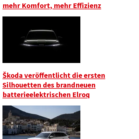
mehr Komfort, mehr Effizienz
Škoda veröffentlicht die ersten
Silhouetten des brandneuen
batterieelektrischen Elroq