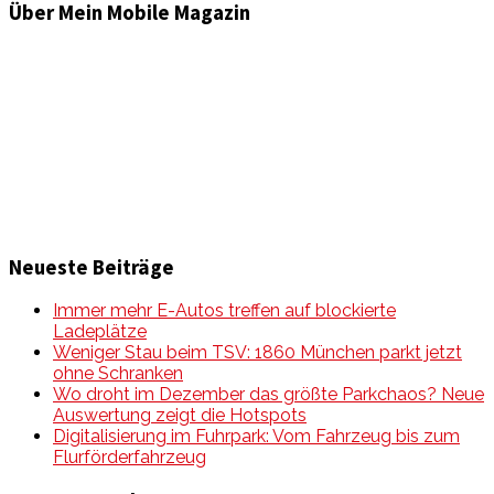
Über Mein Mobile Magazin
Informationen und Wissenswertes aus der mobilen Welt
zu Auto & Motorrad. Mit Mein Mobile Magazin auf dem
neusten Wissensstand sein, rund um das Thema –
Mobilität auf unseren Straßen.
Neueste Beiträge
Immer mehr E-Autos treffen auf blockierte
Ladeplätze
Weniger Stau beim TSV: 1860 München parkt jetzt
ohne Schranken
Wo droht im Dezember das größte Parkchaos? Neue
Auswertung zeigt die Hotspots
Digitalisierung im Fuhrpark: Vom Fahrzeug bis zum
Flurförderfahrzeug