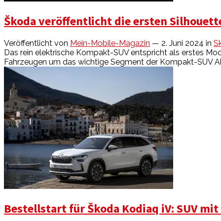
Škoda veröffentlicht die ersten Silhouet
Veröffentlicht von
Mein-Mobile-Magazin
— 2. Juni 2024
in
S
Das rein elektrische Kompakt-SUV entspricht als erstes Mod
Fahrzeugen um das wichtige Segment der Kompakt-SUV Als e
Bestellstart für Škoda Kodiaq iV: SUV mi