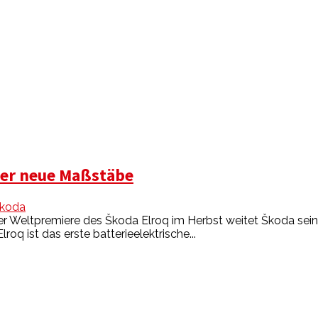
t er neue Maßstäbe
koda
it der Weltpremiere des Škoda Elroq im Herbst weitet Škoda s
oq ist das erste batterieelektrische...