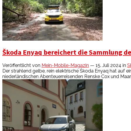
Škoda Enyaq bereichert die Sammlung d
Veröffentlicht von
Mein-Mobile-Magazin
— 15. Juli 2024
in
S
Der strahlend gelbe, rein elektrische Škoda Enyaq hat auf e
niederländischen Abenteuerreisenden Renske Cox und Maarten