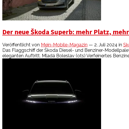
Der neue Škoda Superb: mehr Platz, mehr
Veröffentlicht von
Mein-Mobile-Magazin
— 2. Juli 2024
in
Sk
Das Flaggschiff der Škoda Diesel- und Benziner-Modellpalet
eleganten Auftritt. Mladá Boleslav (ots) Verfeinertes Benzine