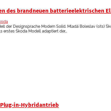
ten des brandneuen batterieelektrischen E
koda
ell der Designsprache Modern Solid. Mladá Boleslav (ots) Šk
rstes Škoda Modell adaptiert der...
t Plug-in-Hybridantrieb