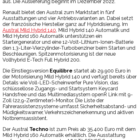
aus. Die Auslieferung beginnt im Dezember 2022.
Renault bietet den Austral zum Marktstart in fünf
Ausstattungen und vier Antriebsvarianten an. Dabei setzt
der französische Hersteller ganz auf Hybridisierung. Im
Austral Mild Hybrid 140
, Mild Hybrid 140 Automatik und
Mild Hybrid 160 Automatik unterstützen ein
Startergenerator und eine 12-Volt-Lithium-Ionen-Batterie
den 1,3-Liter-Vierzylinder-Turbobenziner beim Starten und
Beschleunigen. Spitzenmotorisierung ist der neue
Vollhybrid E-Tech Full Hybrid 200.
Die Einstiegsversion
Equilibre
startet ab 29.900 Euro in
der Motorisierung Mild Hybrid 140 und verfügt bereits über
Details wie Voll-LED-Scheinwerfer Pure Vision, das
schlüssellose Zugangs- und Startsystem Keycard
Handsfree und das Multimediasystem openR Link mit 9-
Zoll (22,9-Zentimeter)-Monitor. Die Liste der
Fahrerassistenzsysteme umfasst Sicherheitsabstand- und
Müdigkeitswarner, Verkehrszeichenerkennung und aktiven
Notbremsassistent.
Der Austral
Techno
ist zum Preis ab 35.400 Euro mit dem
Mild Hybrid 160 Automatik erhältlich. Die Ausstattung