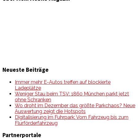
Informationen und Wissenswertes aus der mobilen Welt
zu Auto & Motorrad. Mit Mein Mobile Magazin auf dem
neusten Wissensstand sein, rund um das Thema –
Mobilität auf unseren Straßen.
Neueste Beiträge
Immer mehr E-Autos treffen auf blockierte
Ladeplätze
Weniger Stau beim TSV: 1860 München parkt jetzt
ohne Schranken
Wo droht im Dezember das größte Parkchaos? Neue
Auswertung zeigt die Hotspots
Digitalisierung im Fuhrpark: Vom Fahrzeug bis zum
Flurförderfahrzeug
Partnerportale