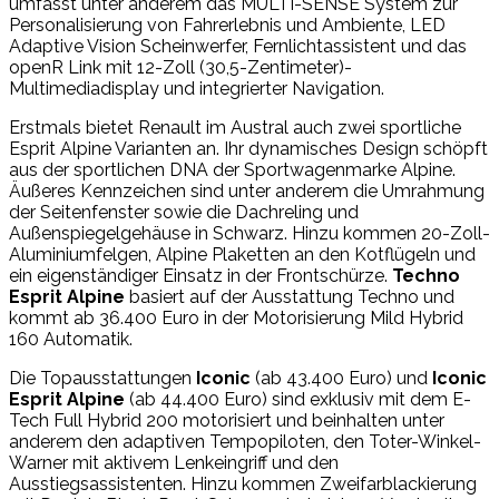
umfasst unter anderem das MULTI-SENSE System zur
Personalisierung von Fahrerlebnis und Ambiente, LED
Adaptive Vision Scheinwerfer, Fernlichtassistent und das
openR Link mit 12-Zoll (30,5-Zentimeter)-
Multimediadisplay und integrierter Navigation.
Erstmals bietet Renault im Austral auch zwei sportliche
Esprit Alpine Varianten an. Ihr dynamisches Design schöpft
aus der sportlichen DNA der Sportwagenmarke Alpine.
Äußeres Kennzeichen sind unter anderem die Umrahmung
der Seitenfenster sowie die Dachreling und
Außenspiegelgehäuse in Schwarz. Hinzu kommen 20-Zoll-
Aluminiumfelgen, Alpine Plaketten an den Kotflügeln und
ein eigenständiger Einsatz in der Frontschürze.
Techno
Esprit Alpine
basiert auf der Ausstattung Techno und
kommt ab 36.400 Euro in der Motorisierung Mild Hybrid
160 Automatik.
Die Topausstattungen
Iconic
(ab 43.400 Euro) und
Iconic
Esprit Alpine
(ab 44.400 Euro) sind exklusiv mit dem E-
Tech Full Hybrid 200 motorisiert und beinhalten unter
anderem den adaptiven Tempopiloten, den Toter-Winkel-
Warner mit aktivem Lenkeingriff und den
Ausstiegsassistenten. Hinzu kommen Zweifarblackierung