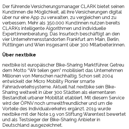
Der führende Versicherungsmanager CLARK bietet seinen
Kund:innen die Möglichkeit, all ihre Versicherungen digital
über nur eine App zu verwalten, zu vergleichen und zu
verbessern. Mehr als 350.000 Kund:innen nutzen bereits
CLARKs intelligente Algorithmen und individuelle
Expert:innenberatung. Das Insurtech beschäftigt an den
vier Unternehmensstandorten Frankfurt am Main, Berlin,
Püttlingen und Wien insgesamt über 300 Mitarbeiter:innen.
Über nextbike
nextbike ist europäischer Bike-Sharing Marktführer. Getreu
dem Motto “Wir teilen gern” mobilisiert das Unternehmen
Millionen von Menschen nachhaltig. Schon seit 2004
entwickelt der Micro Mobility Pionier smarte
Fahrradverleihsysteme. Aktuell hat nextbike sein Bike-
Sharing weltweit in über 300 Städten als elementaren
Bestandteil urbaner Mobilität etabliert. Mit diesem Service
wird der ÖPNV noch umweltfreundlicher und um die
Vorteile des Individualverkehrs ergänzt. 2019 wurde
nextbike mit der Note 1,9 von Stiftung Warentest bewertet
und als Testsieger der Bike-Sharing Anbieter in
Deutschland ausgezeichnet.