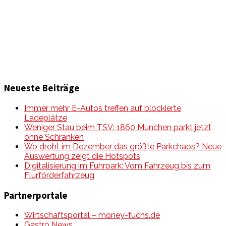
zu Auto & Motorrad. Mit Mein Mobile Magazin auf dem
neusten Wissensstand sein, rund um das Thema –
Mobilität auf unseren Straßen.
Neueste Beiträge
Immer mehr E-Autos treffen auf blockierte
Ladeplätze
Weniger Stau beim TSV: 1860 München parkt jetzt
ohne Schranken
Wo droht im Dezember das größte Parkchaos? Neue
Auswertung zeigt die Hotspots
Digitalisierung im Fuhrpark: Vom Fahrzeug bis zum
Flurförderfahrzeug
Partnerportale
Wirtschaftsportal – money-fuchs.de
Gastro News