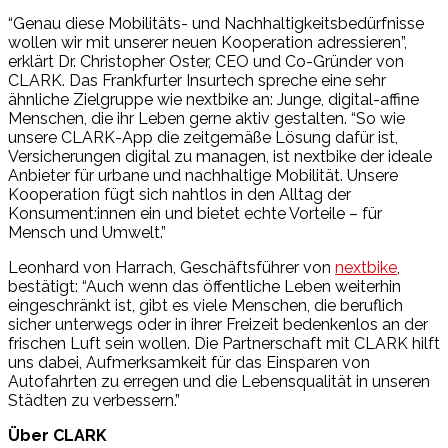
“Genau diese Mobilitäts- und Nachhaltigkeitsbedürfnisse
wollen wir mit unserer neuen Kooperation adressieren”,
erklärt Dr. Christopher Oster, CEO und Co-Gründer von
CLARK. Das Frankfurter Insurtech spreche eine sehr
ähnliche Zielgruppe wie nextbike an: Junge, digital-affine
Menschen, die ihr Leben gerne aktiv gestalten. “So wie
unsere CLARK-App die zeitgemäße Lösung dafür ist,
Versicherungen digital zu managen, ist nextbike der ideale
Anbieter für urbane und nachhaltige Mobilität. Unsere
Kooperation fügt sich nahtlos in den Alltag der
Konsument:innen ein und bietet echte Vorteile – für
Mensch und Umwelt.”
Leonhard von Harrach, Geschäftsführer von
nextbike
,
bestätigt: “Auch wenn das öffentliche Leben weiterhin
eingeschränkt ist, gibt es viele Menschen, die beruflich
sicher unterwegs oder in ihrer Freizeit bedenkenlos an der
frischen Luft sein wollen. Die Partnerschaft mit CLARK hilft
uns dabei, Aufmerksamkeit für das Einsparen von
Autofahrten zu erregen und die Lebensqualität in unseren
Städten zu verbessern.”
Über CLARK