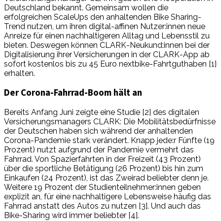
Deutschland bekannt. Gemeinsam wollen die
erfolgreichen ScaleUps den anhaltenden Bike Sharing-
Trend nutzen, um ihren digital-affinen Nutzer:innen neue
Anreize für einen nachhaltigeren Alltag und Lebensstil zu
bieten. Deswegen können CLARK-Neukund:innen bei der
Digitalisierung ihrer Versicherungen in der CLARK-App ab
sofort kostenlos bis zu 45 Euro nextbike-Fahrtguthaben [1]
erhalten.
Der Corona-Fahrrad-Boom hält an
Bereits Anfang Juni zeigte eine Studie [2] des digitalen
Versicherungsmanagers CLARK: Die Mobilitätsbedürfnisse
der Deutschen haben sich während der anhaltenden
Corona-Pandemie stark verändert. Knapp jede:r Fünfte (19
Prozent) nutzt aufgrund der Pandemie vermehrt das
Fahrrad. Von Spazierfahrten in der Freizeit (43 Prozent)
über die sportliche Betätigung (26 Prozent) bis hin zum
Einkaufen (24 Prozent), ist das Zweirad beliebter denn je.
Weitere 19 Prozent der Studienteilnehmer:innen geben
explizit an, für eine nachhaltigere Lebensweise häufig das
Fahrrad anstatt des Autos zu nutzen [3]. Und auch das
Bike-Sharing wird immer beliebter [4].