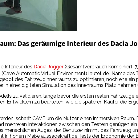
aum: Das geräumige Interieur des Dacia J
e Interieur des
Dacia Jogger
(Gesamtverbrauch kombiniert: 7
E (Cave Automatic Virtual Environment) lautet der Name des 
ngebot des Fahrzeuginnenraums zu optimieren, noch ehe ein p
in einer digitalen Simulation des Innenraums Platz nehmen u
ells zu validieren, lange bevor die ersten realen Fahrzeuge 
t den Entwicklern zu beurteilen, wie die späteren Käufer di
t werden, schafft CAVE um die Nutzer einen immersiven Raum
e und mehreren Interaktionen zwischen den Testern genügen ei
es menschlichen Auges, der Benutzer nimmt das Fahrzeug und s
icht in hohem Maße aussagekräftige Tests der Ergonomie der