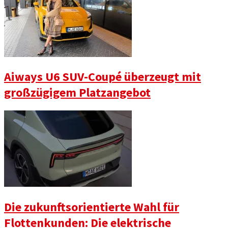
Aiways U6 SUV-Coupé überzeugt mit
großzügigem Platzangebot
Die zukunftsorientierte Wahl für
Flottenkunden: Die elektrische