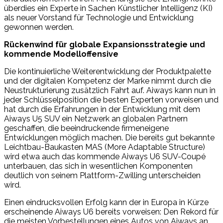
überdies ein Experte in Sachen Künstlicher Intelligenz (KI)
als neuer Vorstand für Technologie und Entwicklung
gewonnen werden.
Rückenwind für globale Expansionsstrategie und
kommende Modelloffensive
Die kontinuierliche Weiterentwicklung der Produktpalette
und der digitalen Kompetenz der Marke nimmt durch die
Neustrukturierung zusätzlich Fahrt auf. Aiways kann nun in
jeder Schlüsselposition die besten Experten vorweisen und
hat durch die Erfahrungen in der Entwicklung mit dem
Aiways U5 SUV ein Netzwerk an globalen Partnern
geschaffen, die beeindruckende firmeneigene
Entwicklungen möglich machen. Die bereits gut bekannte
Leichtbau-Baukasten MAS (More Adaptable Structure)
wird etwa auch das kommende Aiways U6 SUV-Coupé
unterbauen, das sich in wesentlichen Komponenten
deutlich von seinem Plattform-Zwilling unterscheiden
wird.
Einen eindrucksvollen Erfolg kann der in Europa in Kürze
erscheinende Aiways U6 bereits vorweisen: Den Rekord für
die meisten Vorbestellungen eines Autos von Aiways an