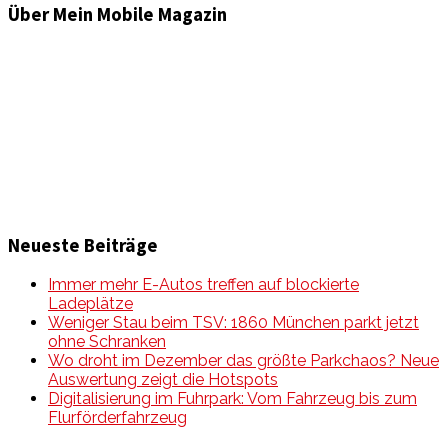
Über Mein Mobile Magazin
Informationen und Wissenswertes aus der mobilen Welt
zu Auto & Motorrad. Mit Mein Mobile Magazin auf dem
neusten Wissensstand sein, rund um das Thema –
Mobilität auf unseren Straßen.
Neueste Beiträge
Immer mehr E-Autos treffen auf blockierte
Ladeplätze
Weniger Stau beim TSV: 1860 München parkt jetzt
ohne Schranken
Wo droht im Dezember das größte Parkchaos? Neue
Auswertung zeigt die Hotspots
Digitalisierung im Fuhrpark: Vom Fahrzeug bis zum
Flurförderfahrzeug