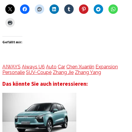
Gefällt mir:
AIWAYS
Aiways U6
Auto
Car
Chen Xuanlin
Expansion
Personalie
SUV-Coupé
Zhang Jie
Zhang Yang
Das könnte Sie auch interessieren: