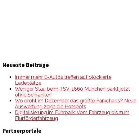
Informationen und Wissenswertes aus der mobilen Welt
zu Auto & Motorrad. Mit Mein Mobile Magazin auf dem
neusten Wissensstand sein, rund um das Thema –
Mobilität auf unseren Straßen.
Neueste Beiträge
Immer mehr E-Autos treffen auf blockierte
Ladeplätze
Weniger Stau beim TSV: 1860 München parkt jetzt
ohne Schranken
Wo droht im Dezember das größte Parkchaos? Neue
Auswertung zeigt die Hotspots
Digitalisierung im Fuhrpark: Vom Fahrzeug bis zum
Flurförderfahrzeug
Partnerportale