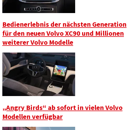
Bedienerlebnis der nächsten Generation
für den neuen Volvo XC90 und Millionen
weiterer Volvo Modelle
„Angry Birds“ ab sofort in vielen Volvo
Modellen verfügbar