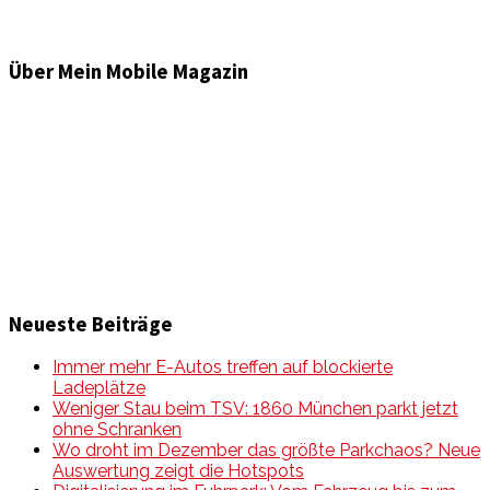
Über Mein Mobile Magazin
Informationen und Wissenswertes aus der mobilen Welt
zu Auto & Motorrad. Mit Mein Mobile Magazin auf dem
neusten Wissensstand sein, rund um das Thema –
Mobilität auf unseren Straßen.
Neueste Beiträge
Immer mehr E-Autos treffen auf blockierte
Ladeplätze
Weniger Stau beim TSV: 1860 München parkt jetzt
ohne Schranken
Wo droht im Dezember das größte Parkchaos? Neue
Auswertung zeigt die Hotspots