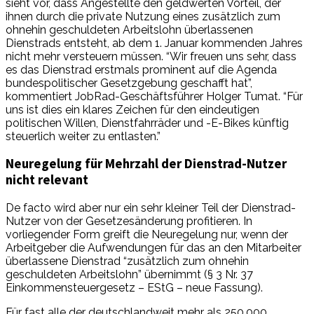
sieht vor, dass Angestellte den geldwerten Vorteil, der
ihnen durch die private Nutzung eines zusätzlich zum
ohnehin geschuldeten Arbeitslohn überlassenen
Dienstrads entsteht, ab dem 1. Januar kommenden Jahres
nicht mehr versteuern müssen. “Wir freuen uns sehr, dass
es das Dienstrad erstmals prominent auf die Agenda
bundespolitischer Gesetzgebung geschafft hat”,
kommentiert JobRad-Geschäftsführer Holger Tumat. “Für
uns ist dies ein klares Zeichen für den eindeutigen
politischen Willen, Dienstfahrräder und -E-Bikes künftig
steuerlich weiter zu entlasten.”
Neuregelung für Mehrzahl der Dienstrad-Nutzer
nicht relevant
De facto wird aber nur ein sehr kleiner Teil der Dienstrad-
Nutzer von der Gesetzesänderung profitieren. In
vorliegender Form greift die Neuregelung nur, wenn der
Arbeitgeber die Aufwendungen für das an den Mitarbeiter
überlassene Dienstrad “zusätzlich zum ohnehin
geschuldeten Arbeitslohn” übernimmt (§ 3 Nr. 37
Einkommensteuergesetz – EStG – neue Fassung).
Für fast alle der deutschlandweit mehr als 250.000