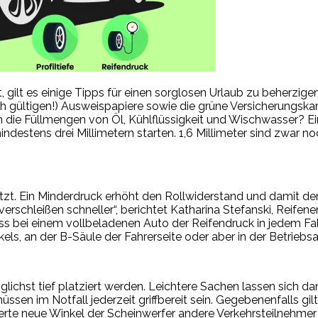
t, gilt es einige Tipps für einen sorglosen Urlaub zu beherzigen
h gültigen!) Ausweispapiere sowie die grüne Versicherungskarte
 die Füllmengen von Öl, Kühlflüssigkeit und Wischwasser? Ein
n mindestens drei Millimetern starten. 1,6 Millimeter sind zwa
hätzt. Ein Minderdruck erhöht den Rollwiderstand und damit 
n verschleißen schneller“, berichtet Katharina Stefanski, Reif
ass bei einem vollbeladenen Auto der Reifendruck in jedem Fa
els, an der B-Säule der Fahrerseite oder aber in der Betriebsa
chst tief platziert werden. Leichtere Sachen lassen sich d
en im Notfall jederzeit griffbereit sein. Gegebenenfalls gil
te neue Winkel der Scheinwerfer andere Verkehrsteilnehmer 