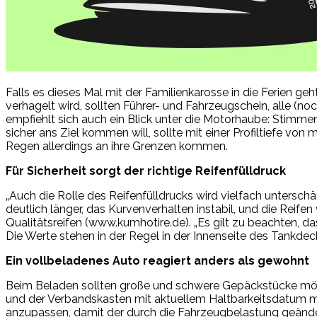
Falls es dieses Mal mit der Familienkarosse in die Ferien geh
verhagelt wird, sollten Führer- und Fahrzeugschein, alle (noc
empfiehlt sich auch ein Blick unter die Motorhaube: Stimmen
sicher ans Ziel kommen will, sollte mit einer Profiltiefe vo
Regen allerdings an ihre Grenzen kommen.
Für Sicherheit sorgt der richtige Reifenfülldruck
„Auch die Rolle des Reifenfülldrucks wird vielfach untersc
deutlich länger, das Kurvenverhalten instabil, und die Reife
Qualitätsreifen (www.kumhotire.de). „Es gilt zu beachten, d
Die Werte stehen in der Regel in der Innenseite des Tankdeck
Ein vollbeladenes Auto reagiert anders als gewohnt
Beim Beladen sollten große und schwere Gepäckstücke mögli
und der Verbandskasten mit aktuellem Haltbarkeitsdatum müss
anzupassen, damit der durch die Fahrzeugbelastung geänder