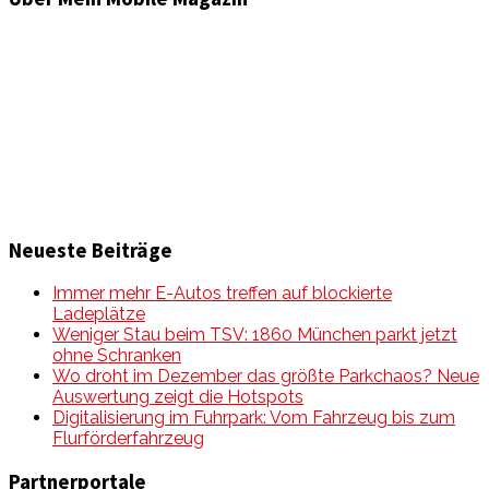
Informationen und Wissenswertes aus der mobilen Welt
zu Auto & Motorrad. Mit Mein Mobile Magazin auf dem
neusten Wissensstand sein, rund um das Thema –
Mobilität auf unseren Straßen.
Neueste Beiträge
Immer mehr E-Autos treffen auf blockierte
Ladeplätze
Weniger Stau beim TSV: 1860 München parkt jetzt
ohne Schranken
Wo droht im Dezember das größte Parkchaos? Neue
Auswertung zeigt die Hotspots
Digitalisierung im Fuhrpark: Vom Fahrzeug bis zum
Flurförderfahrzeug
Partnerportale