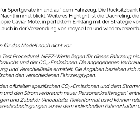
 für Sportgeräte im und auf dem Fahrzeug. Die Rücksitzbank l
hthimmel blickt. Weiteres Highlight ist die Dachreling, die 
Hippie Caviar Motel in perfektem Einklang mit der Strategie vo
h auch in der Verwendung von recycelten und wiederverwertbar
für das Modell noch nicht vor.
est Procedure), NEFZ-Werte liegen für dieses Fahrzeug nicht
erbrauchs und der CO
-Emissionen. Die angegebenen Verbrau
2
und Verschleißteile ermittelt. Die Angaben beziehen sich nic
ischen den verschiedenen Fahrzeugtypen.
den offiziellen spezifischen CO
-Emissionen und dem Stromv
2
n und den Stromverbrauch neuer Personenkraftwagen“ ent
tungen und Zubehör (Anbauteile, Reifenformat usw.) können re
rkehrsbedingungen sowie dem individuellen Fahrverhalten 