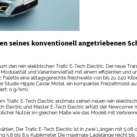
äten seines konventionell angetriebenen S
m den rein elektrischen Trafic E-Tech Electric. Der neue Tran
Modularität und Variantenvielfalt mit einem effizienten un
c Palette eine alltagsgerechte Reichweite von bis zu 240 Ki
er Studie Hippie Caviar Motel, ein kompaktes Freizeitmobil 
ert: 0 g/km).
 Trafic E-Tech Electric erstmals seinen neuen rein elektrisch
 Electric und Master E-Tech Electric erfüllt der Newcomer m
blicher Nutzer im gleichen Maße wie das Modell mit Verbr
len. Der Trafic E-Tech Electric ist in zwei Längen mit 5,08 
g 5,8 bis 8,9 Kubikmeter. Die maximale Ladelänge reicht bis z