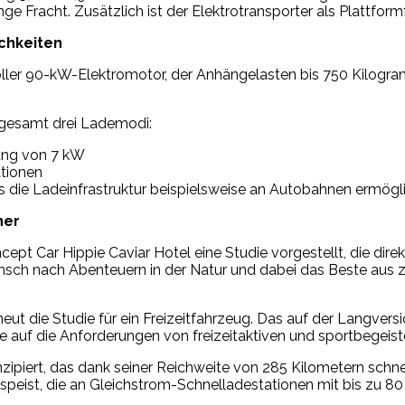
Fracht. Zusätzlich ist der Elektrotransporter als Plattformfa
ichkeiten
ftvoller 90-kW-Elektromotor, der Anhängelasten bis 750 Kilog
insgesamt drei Lademodi:
ung von 7 kW
tionen
s die Ladeinfrastruktur beispielsweise an Autobahnen ermögl
ner
t Car Hippie Caviar Hotel eine Studie vorgestellt, die direkt v
ch nach Abenteuern in der Natur und dabei das Beste aus zw
neut die Studie für ein Freizeitfahrzeug. Das auf der Langve
die auf die Anforderungen von freizeitaktiven und sportbegeis
nzipiert, das dank seiner Reichweite von 285 Kilometern schn
eist, die an Gleichstrom-Schnelladestationen mit bis zu 80 