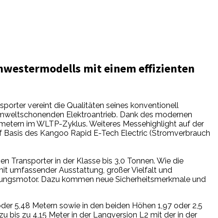
chwestermodells mit einem effizienten
sporter vereint die Qualitäten seines konventionell
d umweltschonenden Elektroantrieb. Dank des modernen
lometern im WLTP-Zyklus. Weiteres Messehighlight auf der
auf Basis des Kangoo Rapid E-Tech Electric (Stromverbrauch
en Transporter in der Klasse bis 3,0 Tonnen. Wie die
it umfassender Ausstattung, großer Vielfalt und
ennungsmotor. Dazu kommen neue Sicherheitsmerkmale und
oder 5,48 Metern sowie in den beiden Höhen 1,97 oder 2,5
u bis zu 4,15 Meter in der Langversion L2 mit der in der