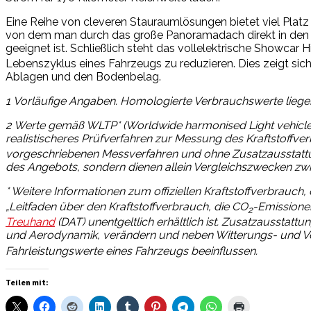
Eine Reihe von cleveren Stauraumlösungen bietet viel Platz
von dem man durch das große Panoramadach direkt in den Nac
geeignet ist. Schließlich steht das vollelektrische Showcar 
Lebenszyklus eines Fahrzeugs zu reduzieren. Dies zeigt sic
Ablagen und den Bodenbelag.
1
Vorläufige Angaben. Homologierte Verbrauchswerte liegen 
2
Werte gemäß WLTP* (Worldwide harmonised Light vehicle T
realistischeres Prüfverfahren zur Messung des Kraftstoffv
vorgeschriebenen Messverfahren und ohne Zusatzausstattung 
des Angebots, sondern dienen allein Vergleichszwecken zw
* Weitere Informationen zum offiziellen Kraftstoffverbrauch, 
„Leitfaden über den Kraftstoffverbrauch, die CO
-Emissione
2
Treuhand
(DAT) unentgeltlich erhältlich ist. Zusatzausstat
und Aerodynamik, verändern und neben Witterungs- und Ve
Fahrleistungswerte eines Fahrzeugs beeinflussen.
Teilen mit: