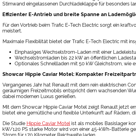
Stirnwand eingelassenen Durchladeklappe für besonders lange 
Effizienter E-Antrieb und breite Spanne an Lademögl
Für den Vortrieb beim Trafic E-Tech Electric sorgt ein kra
meistert.
Maximale Flexibilität bietet der Trafic E-Tech Electric mit 
Einphasiges Wechselstrom-Laden mit einer Ladeleist
Wechselstromladen bis 22 kW an öffentlichen Ladesta
Optionales Schnellladen mit 50 kW Gleichstrom, wie e
Showcar Hippie Caviar Motel: Kompakter Freizeitpart
Vergangenes Jahr hat Renault mit dem rein elektrischen Concep
geräumigen Freizeitmobils entspricht dem wachsenden Wuns
dabei modernen Luxus genießen.
Mit dem Showcar Hippie Caviar Motel zeigt Renault jetzt er
bietet eine gemütliche und flexible Unterkunft auf Rädern, 
Die Studie
Hippie Caviar Motel
ist als mobiles Basislager ko
kW/120 PS starke Motor wird von einer 45-kWh-Batterie gesp
Strom für 170 Kilometer Reichweite laden.