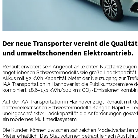
Der neue Transporter vereint die Qualit
und umweltschonenden Elektroantrieb.
Renault erweitert sein Angebot an leichten Nutzfahrzeugen u
angetriebenen Schwestermodells wie große Ladekapazität, 
Akkus mit 52 kWh Kapazität bietet der Neuzugang zur Trafi
IAA Transportation in Hannover ist die Publikumspremiere d
kombiniert: 18,6–17,1 kWh/100 km; CO
-Emissionen kombini
2
Auf der IAA Transportation in Hannover zeigt Renault mit dem
batterieelektrischen Schwestermodelle Kangoo Rapid E-Tech
uneingeschränkter Ladekapazität die Anforderungen gewer
ein modernes Multimediasystem.
Die Kunden können zwischen zahlreichen Modellvarianten wäh
Meter erhältlich. Das Stauvolumen beträgt je nach Ausführun