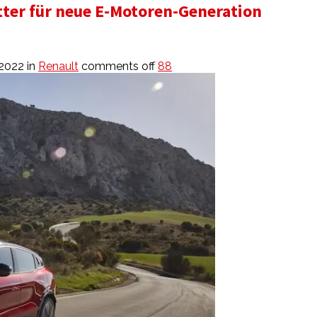
tter für neue E-Motoren-Generation
 2022
in
Renault
comments off
88