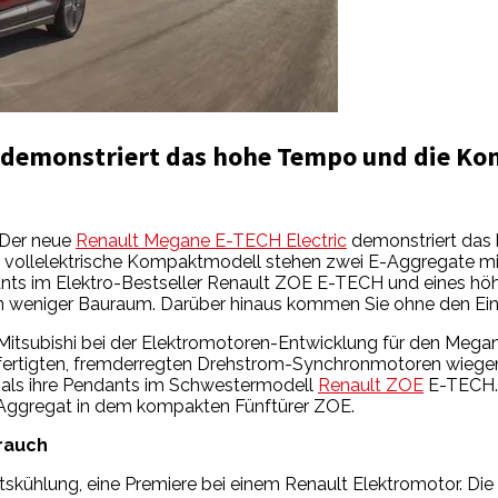
 demonstriert das hohe Tempo und die Kom
: Der neue
Renault Megane E-TECH Electric
demonstriert das
as vollelektrische Kompaktmodell stehen zwei E-Aggregate mi
ants im Elektro-Bestseller Renault ZOE E-TECH und eines hö
gen weniger Bauraum. Darüber hinaus kommen Sie ohne den Ei
 Mitsubishi bei der Elektromotoren-Entwicklung für den Meg
 gefertigten, fremderregten Drehstrom-Synchronmotoren wiege
er als ihre Pendants im Schwestermodell
Renault ZOE
E-TECH. 
 Aggregat in dem kompakten Fünftürer ZOE.
brauch
skühlung, eine Premiere bei einem Renault Elektromotor. Die 