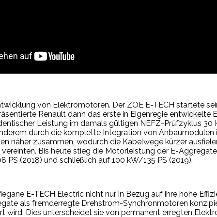
twicklung von Elektromotoren. Der ZOE E-TECH startete sein
ntierte Renault dann das erste in Eigenregie entwickelte E-A
identischer Leistung im damals gültigen NEFZ-Prüfzyklus 30
r anderem durch die komplette Integration von Anbaumodulen 
n näher zusammen, wodurch die Kabelwege kürzer ausfielen. 
l vereinten. Bis heute stieg die Motorleistung der E-Aggre
8 PS (2018) und schließlich auf 100 kW/135 PS (2019).
gane E-TECH Electric nicht nur in Bezug auf ihre hohe Effizi
egate als fremderregte Drehstrom-Synchronmotoren konzipiert
rt wird. Dies unterscheidet sie von permanent erregten Elekt