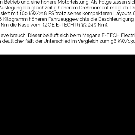
ren Betrieb und eine höhere Motorleistung. Als Folge lassen 
uslegung bei gleichzeitig höherem Drehmoment möglich. Dies
isiert mit 160 kW/218 PS trotz seines kompakteren Layouts 
06 Kilogramm höheren Fahrzeuggewichts die Beschleunigung 
0 Nm die Nase vorn
(ZOE E-TECH R135: 245 Nm).
rgieverbrauch. Dieser beläuft sich beim Megane E-TECH Elec
utlicher fällt der Unterschied im Vergleich zum 96 kW/13