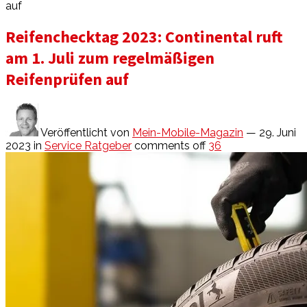
auf
Reifenchecktag 2023: Continental ruft
am 1. Juli zum regelmäßigen
Reifenprüfen auf
Veröffentlicht von
Mein-Mobile-Magazin
— 29. Juni
2023
in
Service Ratgeber
comments off
36