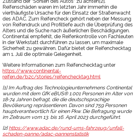
Zustand der “Sohlen des Autos” zu achten[2].
Reifenschäden waren im letzten Jahr immerhin die
vierthäufigste Ursache für den Einsatz der Straßenwacht
des ADAC. Zum Reifencheck gehört neben der Messung
von Reifendruck und Profiltiefe auch die Überprüfung des
Alters und die Suche nach äußerlichen Beschädigungen.
Continental empfiehlt, die Reifenkontrolle von Fachleuten
in der Werkstatt durchführen zu lassen, um maximale
Sicherheit zu gewähren. Dafür bietet der Reifenchecktag
am 1. Juli die optimale Gelegenheit.
Weitere Informationen zum Reifenchecktag unter
https://www.continental-
reifen.de/b2c/stories/reifenchecktag.html
[1] Im Auftrag des Technologieunternehmens Continental
wurden mit dem GfK eBUS® 1.001 Personen im Alter von
18-74 Jahren befragt, die die deutschsprachige
Bevölkerung repräsentieren. Davon sind 759 Personen
hauptverantwortlich für einen Pkw. Die Befragung wurde
im Zeitraum vom 13. bis 16. April 2023 durchgeführt.
[2]
https://www.adac.de/rund-ums-fahrzeug/unfall-
schaden-panne/adac-pannenstatistik