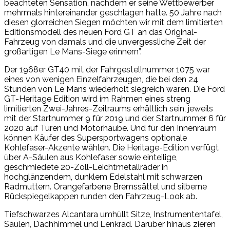
beachteten Sensation, nachdem er seine Wettbewerber
mehrmals hintereinander geschlagen hatte. 50 Jahre nach
diesen glorreichen Siegen möchten wir mit dem limitierten
Editionsmodell des neuen Ford GT an das Original-
Fahrzeug von damals und die unvergessliche Zeit der
großartigen Le Mans-Siege erinnern”.
Der 1968er GT40 mit der Fahrgestellnummer 1075 war
eines von wenigen Einzelfahrzeugen, die bei den 24
Stunden von Le Mans wiederholt siegreich waren. Die Ford
GT-Heritage Edition wird im Rahmen eines streng
limitierten Zwei-Jahres-Zeitraums erhältlich sein, jeweils
mit der Startnummer 9 für 2019 und der Startnummer 6 für
2020 auf Türen und Motorhaube. Und für den Innenraum
können Käufer des Supersportwagens optionale
Kohlefaser-Akzente wählen. Die Heritage-Edition verfügt
über A-Säulen aus Kohlefaser sowie einteilige,
geschmiedete 20-Zoll-Leichtmetallräder in
hochglänzendem, dunklem Edelstahl mit schwarzen
Radmuttern. Orangefarbene Bremssättel und silberne
Rückspiegelkappen runden den Fahrzeug-Look ab.
Tiefschwarzes Alcantara umhüllt Sitze, Instrumententafel,
Säulen, Dachhimmel und Lenkrad. Darüber hinaus zieren