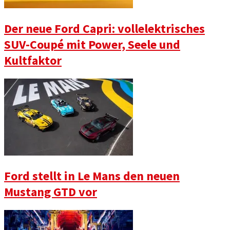
Der neue Ford Capri: vollelektrisches
SUV-Coupé mit Power, Seele und
Kultfaktor
Ford stellt in Le Mans den neuen
Mustang GTD vor