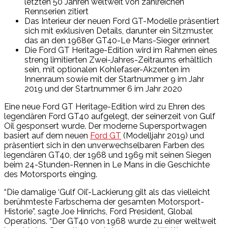
letzten 50 Jahren weltweit von zahlreichen
Rennserien zitiert
Das Interieur der neuen Ford GT-Modelle präsentiert
sich mit exklusiven Details, darunter ein Sitzmuster,
das an den 1968er GT40-Le Mans-Sieger erinnert
Die Ford GT Heritage-Edition wird im Rahmen eines
streng limitierten Zwei-Jahres-Zeitraums erhältlich
sein, mit optionalen Kohlefaser-Akzenten im
Innenraum sowie mit der Startnummer 9 im Jahr
2019 und der Startnummer 6 im Jahr 2020
Eine neue Ford GT Heritage-Edition wird zu Ehren des
legendären Ford GT40 aufgelegt, der seinerzeit von Gulf
Oil gesponsert wurde. Der moderne Supersportwagen
basiert auf dem neuen
Ford GT
(Modelljahr 2019) und
präsentiert sich in den unverwechselbaren Farben des
legendären GT40, der 1968 und 1969 mit seinen Siegen
beim 24-Stunden-Rennen in Le Mans in die Geschichte
des Motorsports einging.
“Die damalige ‘Gulf Oil’-Lackierung gilt als das vielleicht
berühmteste Farbschema der gesamten Motorsport-
Historie”, sagte Joe Hinrichs, Ford President, Global
Operations. “Der GT40 von 1968 wurde zu einer weltweit