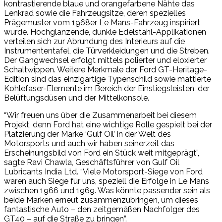
kontrastierende blaue und orangefarbene Nähte das
Lenkrad sowie die Fahrzeugsitze, deren spezielles
Prägemuster vom 1968er Le Mans-Fahrzeug inspiriert
wurde. Hochglänzende, dunkle Edelstahl-Applikationen
verteilen sich zur Abrundung des Interieurs auf die
Instrumententafel, die Türverkleidungen und die Streben.
Der Gangwechsel erfolgt mittels polierter und eloxierter
Schaltwippen. Weitere Merkmale der Ford GT-Heritage-
Edition sind das einzigartige Typenschild sowie mattierte
Kohlefaser-Elemente im Bereich der Einstiegsleisten, der
Belüftungsdüsen und der Mittelkonsole.
“Wir freuen uns über die Zusammenarbeit bei diesem
Projekt, denn Ford hat eine wichtige Rolle gespielt bei der
Platzierung der Marke ‘Gulf Oil’ in der Welt des
Motorsports und auch wir haben seinerzeit das
Erscheinungsbild von Ford ein Stück weit mitgeprägt”,
sagte Ravi Chawla, Geschäftsführer von Gulf Oil
Lubricants India Ltd. “Viele Motorsport-Siege von Ford
waren auch Siege für uns, speziell die Erfolge in Le Mans
zwischen 1966 und 1969. Was könnte passender sein als
beide Marken erneut zusammenzubringen, um dieses
fantastische Auto – den zeitgemäßen Nachfolger des
GT40 – auf die Straße zu bringen”.