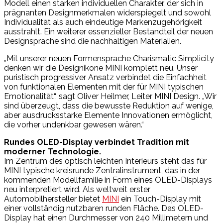
Modell einen starken individuellen Charakter, der sich in
prägnanten Designmerkmalen widerspiegelt und sowohl
Individualität als auch eindeutige Markenzugehörigkeit
ausstrahlt. Ein weiterer essenzieller Bestandteil der neuen
Designsprache sind die nachhaltigen Materialien.
„Mit unserer neuen Formensprache Charismatic Simplicity
denken wir die Designikone MINI komplett neu. Unser
puristisch progressiver Ansatz verbindet die Einfachheit
von funktionalen Elementen mit der für MINI typischen
Emotionalität“, sagt Oliver Heilmer, Leiter MINI Design. „Wir
sind überzeugt, dass die bewusste Reduktion auf wenige,
aber ausdrucksstarke Elemente Innovationen ermöglicht,
die vorher undenkbar gewesen wären.“
Rundes OLED-Display verbindet Tradition mit
moderner Technologie.
Im Zentrum des optisch leichten Interieurs steht das für
MINI typische kreisrunde Zentralinstrument, das in der
kommenden Modellfamilie in Form eines OLED-Displays
neu interpretiert wird. Als weltweit erster
Automobilhersteller bietet
MINI
ein Touch-Display mit
einer vollständig nutzbaren runden Fläche. Das OLED-
Display hat einen Durchmesser von 240 Millimetern und