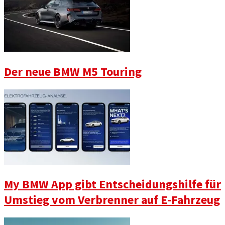
Der neue BMW M5 Touring
My BMW App gibt Entscheidungshilfe für
Umstieg vom Verbrenner auf E-Fahrzeug