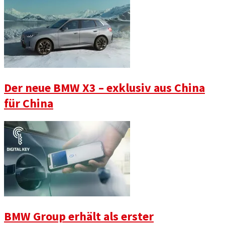
Der neue BMW X3 – exklusiv aus China
für China
BMW Group erhält als erster