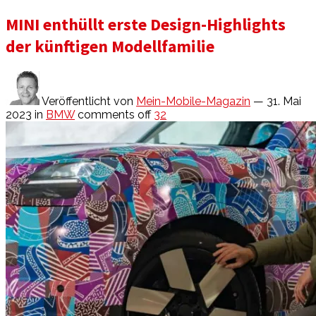
MINI enthüllt erste Design-Highlights
der künftigen Modellfamilie
Veröffentlicht von
Mein-Mobile-Magazin
— 31. Mai
2023
in
BMW
comments off
32