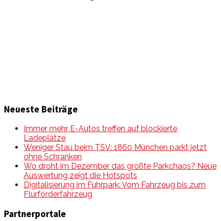
Informationen und Wissenswertes aus der mobilen Welt
zu Auto & Motorrad. Mit Mein Mobile Magazin auf dem
neusten Wissensstand sein, rund um das Thema –
Mobilität auf unseren Straßen.
Neueste Beiträge
Immer mehr E-Autos treffen auf blockierte
Ladeplätze
Weniger Stau beim TSV: 1860 München parkt jetzt
ohne Schranken
Wo droht im Dezember das größte Parkchaos? Neue
Auswertung zeigt die Hotspots
Digitalisierung im Fuhrpark: Vom Fahrzeug bis zum
Flurförderfahrzeug
Partnerportale