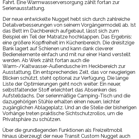
Fahrt. Eine Warmwasserversorgung zählt fortan zur
Serienausstattung.
Der neue entwickelte Nugget hebt sich durch zahlreiche
Detailverbesserungen von seinem Vorgängermodell ab. Ist
das Bett im Dachbereich aufgebaut, lässt sich zum
Beispiel ein Teil der Matratze hochklappen. Das Ergebnis:
eine größere Kopffreiheit im Küchenbereich. Die dreisitzige
Bank lagert auf Schienen und kann dank cleverer
Bedienelemente einfach und mit nur einer Hand verstellt
werden. Ab Werk zählt fortan auch die
Warm-/Kaltwasser-Außendusche im Heckbereich zur
Ausstattung. Ein entsprechendes Zelt, das vor neugierigen
Blicken schützt, steht optional zur Verfügung. Die lange
Liste der Optimierungen geht noch weiter: Ein neuer,
selbstfaltender Stoff erleichtert das Absenken des
Aufstelldachs. Der serienmäßige Camping-Tisch und die
dazugehörigen Stühle erhalten einen neuen, leichter
zugänglichen Ablageplatz. Und an die Stelle der bisherigen
Vorhänge treten praktische Sichtschutzrollos, um die
Privatsphäre zu schützen.
Über die grundlegenden Funktionen als Freizeitmobil
hinaus überzeugt der neue Transit Custom Nugget auch