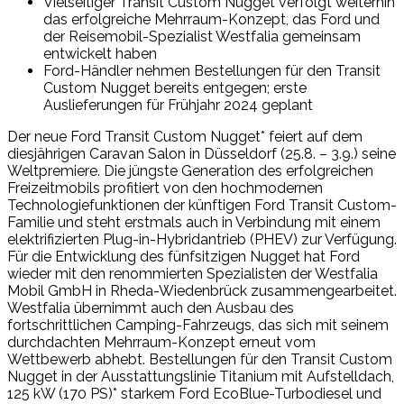
Vielseitiger Transit Custom Nugget verfolgt weiterhin
das erfolgreiche Mehrraum-Konzept, das Ford und
der Reisemobil-Spezialist Westfalia gemeinsam
entwickelt haben
Ford-Händler nehmen Bestellungen für den Transit
Custom Nugget bereits entgegen; erste
Auslieferungen für Frühjahr 2024 geplant
Der neue Ford Transit Custom Nugget* feiert auf dem
diesjährigen Caravan Salon in Düsseldorf (25.8. – 3.9.) seine
Weltpremiere. Die jüngste Generation des erfolgreichen
Freizeitmobils profitiert von den hochmodernen
Technologiefunktionen der künftigen Ford Transit Custom-
Familie und steht erstmals auch in Verbindung mit einem
elektrifizierten Plug-in-Hybridantrieb (PHEV) zur Verfügung.
Für die Entwicklung des fünfsitzigen Nugget hat Ford
wieder mit den renommierten Spezialisten der Westfalia
Mobil GmbH in Rheda-Wiedenbrück zusammengearbeitet.
Westfalia übernimmt auch den Ausbau des
fortschrittlichen Camping-Fahrzeugs, das sich mit seinem
durchdachten Mehrraum-Konzept erneut vom
Wettbewerb abhebt. Bestellungen für den Transit Custom
Nugget in der Ausstattungslinie Titanium mit Aufstelldach,
125 kW (170 PS)* starkem Ford EcoBlue-Turbodiesel und