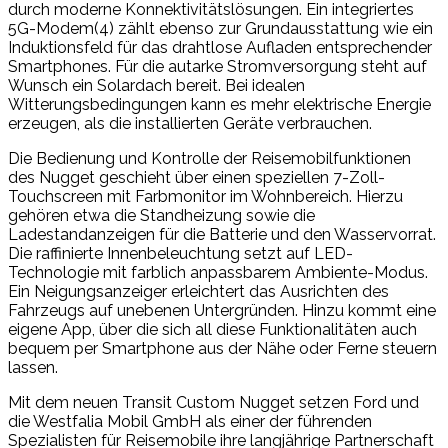
durch moderne Konnektivitätslösungen. Ein integriertes
5G-Modem(4) zählt ebenso zur Grundausstattung wie ein
Induktionsfeld für das drahtlose Aufladen entsprechender
Smartphones. Für die autarke Stromversorgung steht auf
Wunsch ein Solardach bereit. Bei idealen
Witterungsbedingungen kann es mehr elektrische Energie
erzeugen, als die installierten Geräte verbrauchen.
Die Bedienung und Kontrolle der Reisemobilfunktionen
des Nugget geschieht über einen speziellen 7-Zoll-
Touchscreen mit Farbmonitor im Wohnbereich. Hierzu
gehören etwa die Standheizung sowie die
Ladestandanzeigen für die Batterie und den Wasservorrat.
Die raffinierte Innenbeleuchtung setzt auf LED-
Technologie mit farblich anpassbarem Ambiente-Modus.
Ein Neigungsanzeiger erleichtert das Ausrichten des
Fahrzeugs auf unebenen Untergründen. Hinzu kommt eine
eigene App, über die sich all diese Funktionalitäten auch
bequem per Smartphone aus der Nähe oder Ferne steuern
lassen.
Mit dem neuen Transit Custom Nugget setzen Ford und
die Westfalia Mobil GmbH als einer der führenden
Spezialisten für Reisemobile ihre langjährige Partnerschaft