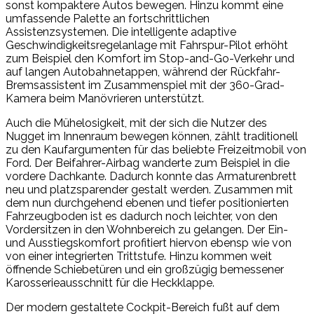
sonst kompaktere Autos bewegen. Hinzu kommt eine
umfassende Palette an fortschrittlichen
Assistenzsystemen. Die intelligente adaptive
Geschwindigkeitsregelanlage mit Fahrspur-Pilot erhöht
zum Beispiel den Komfort im Stop-and-Go-Verkehr und
auf langen Autobahnetappen, während der Rückfahr-
Bremsassistent im Zusammenspiel mit der 360-Grad-
Kamera beim Manövrieren unterstützt.
Auch die Mühelosigkeit, mit der sich die Nutzer des
Nugget im Innenraum bewegen können, zählt traditionell
zu den Kaufargumenten für das beliebte Freizeitmobil von
Ford. Der Beifahrer-Airbag wanderte zum Beispiel in die
vordere Dachkante. Dadurch konnte das Armaturenbrett
neu und platzsparender gestalt werden. Zusammen mit
dem nun durchgehend ebenen und tiefer positionierten
Fahrzeugboden ist es dadurch noch leichter, von den
Vordersitzen in den Wohnbereich zu gelangen. Der Ein-
und Ausstiegskomfort profitiert hiervon ebensp wie von
von einer integrierten Trittstufe. Hinzu kommen weit
öffnende Schiebetüren und ein großzügig bemessener
Karosserieausschnitt für die Heckklappe.
Der modern gestaltete Cockpit-Bereich fußt auf dem