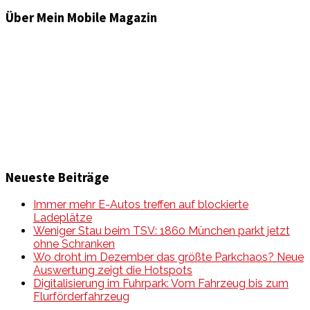
Über Mein Mobile Magazin
Informationen und Wissenswertes aus der mobilen Welt
zu Auto & Motorrad. Mit Mein Mobile Magazin auf dem
neusten Wissensstand sein, rund um das Thema –
Mobilität auf unseren Straßen.
Neueste Beiträge
Immer mehr E-Autos treffen auf blockierte
Ladeplätze
Weniger Stau beim TSV: 1860 München parkt jetzt
ohne Schranken
Wo droht im Dezember das größte Parkchaos? Neue
Auswertung zeigt die Hotspots
Digitalisierung im Fuhrpark: Vom Fahrzeug bis zum
Flurförderfahrzeug