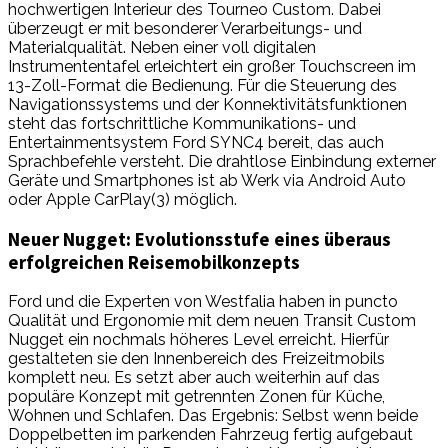
hochwertigen Interieur des Tourneo Custom. Dabei
überzeugt er mit besonderer Verarbeitungs- und
Materialqualität. Neben einer voll digitalen
Instrumententafel erleichtert ein großer Touchscreen im
13-Zoll-Format die Bedienung. Für die Steuerung des
Navigationssystems und der Konnektivitätsfunktionen
steht das fortschrittliche Kommunikations- und
Entertainmentsystem Ford SYNC4 bereit, das auch
Sprachbefehle versteht. Die drahtlose Einbindung externer
Geräte und Smartphones ist ab Werk via Android Auto
oder Apple CarPlay(3) möglich.
Neuer Nugget: Evolutionsstufe eines überaus
erfolgreichen Reisemobilkonzepts
Ford und die Experten von Westfalia haben in puncto
Qualität und Ergonomie mit dem neuen Transit Custom
Nugget ein nochmals höheres Level erreicht. Hierfür
gestalteten sie den Innenbereich des Freizeitmobils
komplett neu. Es setzt aber auch weiterhin auf das
populäre Konzept mit getrennten Zonen für Küche,
Wohnen und Schlafen. Das Ergebnis: Selbst wenn beide
Doppelbetten im parkenden Fahrzeug fertig aufgebaut