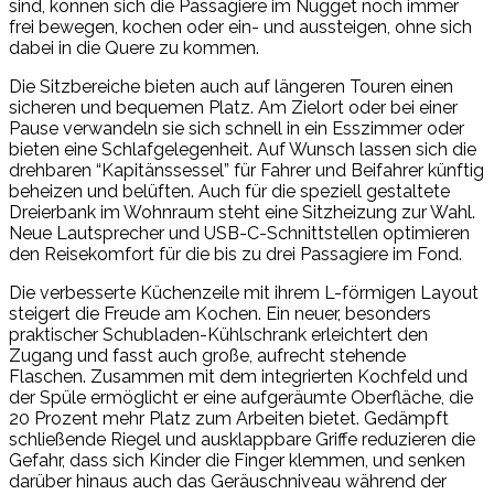
sind, können sich die Passagiere im Nugget noch immer
frei bewegen, kochen oder ein- und aussteigen, ohne sich
dabei in die Quere zu kommen.
Die Sitzbereiche bieten auch auf längeren Touren einen
sicheren und bequemen Platz. Am Zielort oder bei einer
Pause verwandeln sie sich schnell in ein Esszimmer oder
bieten eine Schlafgelegenheit. Auf Wunsch lassen sich die
drehbaren “Kapitänssessel” für Fahrer und Beifahrer künftig
beheizen und belüften. Auch für die speziell gestaltete
Dreierbank im Wohnraum steht eine Sitzheizung zur Wahl.
Neue Lautsprecher und USB-C-Schnittstellen optimieren
den Reisekomfort für die bis zu drei Passagiere im Fond.
Die verbesserte Küchenzeile mit ihrem L-förmigen Layout
steigert die Freude am Kochen. Ein neuer, besonders
praktischer Schubladen-Kühlschrank erleichtert den
Zugang und fasst auch große, aufrecht stehende
Flaschen. Zusammen mit dem integrierten Kochfeld und
der Spüle ermöglicht er eine aufgeräumte Oberfläche, die
20 Prozent mehr Platz zum Arbeiten bietet. Gedämpft
schließende Riegel und ausklappbare Griffe reduzieren die
Gefahr, dass sich Kinder die Finger klemmen, und senken
darüber hinaus auch das Geräuschniveau während der