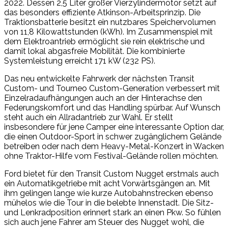
2022. Dessen 2,5 Liter großer Vierzylindermotor setzt auf
das besonders effiziente Atkinson-Arbeitsprinzip. Die
Traktionsbatterie besitzt ein nutzbares Speichervolumen
von 11,8 Kilowattstunden (kWh). Im Zusammenspiel mit
dem Elektroantrieb ermöglicht sie rein elektrische und
damit lokal abgasfreie Mobilität. Die kombinierte
Systemleistung erreicht 171 kW (232 PS).
Das neu entwickelte Fahrwerk der nächsten Transit
Custom- und Tourneo Custom-Generation verbessert mit
Einzelradaufhängungen auch an der Hinterachse den
Federungskomfort und das Handling spürbar. Auf Wunsch
steht auch ein Allradantrieb zur Wahl. Er stellt
insbesondere für jene Camper eine interessante Option dar,
die einen Outdoor-Sport in schwer zugänglichem Gelände
betreiben oder nach dem Heavy-Metal-Konzert in Wacken
ohne Traktor-Hilfe vom Festival-Gelände rollen möchten.
Ford bietet für den Transit Custom Nugget erstmals auch
ein Automatikgetriebe mit acht Vorwärtsgängen an. Mit
ihm gelingen lange wie kurze Autobahnstrecken ebenso
mühelos wie die Tour in die belebte Innenstadt. Die Sitz-
und Lenkradposition erinnert stark an einen Pkw. So fühlen
sich auch jene Fahrer am Steuer des Nugget wohl, die