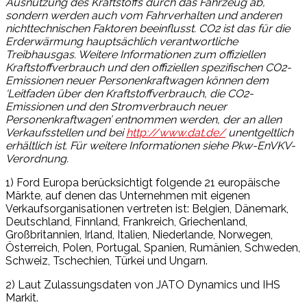
Ausnutzung des Kraftstoffs durch das Fahrzeug ab,
sondern werden auch vom Fahrverhalten und anderen
nichttechnischen Faktoren beeinflusst. CO2 ist das für die
Erderwärmung hauptsächlich verantwortliche
Treibhausgas. Weitere Informationen zum offiziellen
Kraftstoffverbrauch und den offiziellen spezifischen CO2-
Emissionen neuer Personenkraftwagen können dem
‘Leitfaden über den Kraftstoffverbrauch, die CO2-
Emissionen und den Stromverbrauch neuer
Personenkraftwagen’ entnommen werden, der an allen
Verkaufsstellen und bei
http://www.dat.de/
unentgeltlich
erhältlich ist. Für weitere Informationen siehe Pkw-EnVKV-
Verordnung.
1) Ford Europa berücksichtigt folgende 21 europäische
Märkte, auf denen das Unternehmen mit eigenen
Verkaufsorganisationen vertreten ist: Belgien, Dänemark,
Deutschland, Finnland, Frankreich, Griechenland,
Großbritannien, Irland, Italien, Niederlande, Norwegen,
Österreich, Polen, Portugal, Spanien, Rumänien, Schweden,
Schweiz, Tschechien, Türkei und Ungarn.
2) Laut Zulassungsdaten von JATO Dynamics und IHS
Markit.