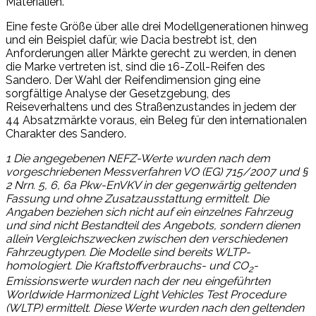
Materialien.
Eine feste Größe über alle drei Modellgenerationen hinweg
und ein Beispiel dafür, wie Dacia bestrebt ist, den
Anforderungen aller Märkte gerecht zu werden, in denen
die Marke vertreten ist, sind die 16-Zoll-Reifen des
Sandero. Der Wahl der Reifendimension ging eine
sorgfältige Analyse der Gesetzgebung, des
Reiseverhaltens und des Straßenzustandes in jedem der
44 Absatzmärkte voraus, ein Beleg für den internationalen
Charakter des Sandero.
1
Die angegebenen NEFZ-Werte wurden nach dem
vorgeschriebenen Messverfahren VO (EG) 715/2007 und §
2 Nrn. 5, 6, 6a Pkw-EnVKV in der gegenwärtig geltenden
Fassung und ohne Zusatzausstattung ermittelt. Die
Angaben beziehen sich nicht auf ein einzelnes Fahrzeug
und sind nicht Bestandteil des Angebots, sondern dienen
allein Vergleichszwecken zwischen den verschiedenen
Fahrzeugtypen. Die Modelle sind bereits WLTP-
homologiert. Die Kraftstoffverbrauchs- und CO
-
2
Emissionswerte wurden nach der neu eingeführten
Worldwide Harmonized Light Vehicles Test Procedure
(WLTP) ermittelt. Diese Werte wurden nach den geltenden