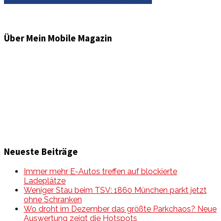
Über Mein Mobile Magazin
Informationen und Wissenswertes aus der mobilen Welt
zu Auto & Motorrad. Mit Mein Mobile Magazin auf dem
neusten Wissensstand sein, rund um das Thema –
Mobilität auf unseren Straßen.
Neueste Beiträge
Immer mehr E-Autos treffen auf blockierte
Ladeplätze
Weniger Stau beim TSV: 1860 München parkt jetzt
ohne Schranken
Wo droht im Dezember das größte Parkchaos? Neue
Auswertung zeigt die Hotspots