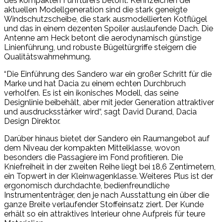
des kompakten Fünftürers betont. Kennzeichen der
aktuellen Modellgeneration sind die stark geneigte
Windschutzscheibe, die stark ausmodellierten Kotflügel
und das in einem dezenten Spoiler auslaufende Dach. Die
Antenne am Heck betont die aerodynamisch günstige
Linienführung, und robuste Bügeltürgriffe steigern die
Qualitätswahrnehmung.
“Die Einführung des Sandero war ein großer Schritt für die
Marke und hat Dacia zu einem echten Durchbruch
verholfen. Es ist ein ikonisches Modell, das seine
Designlinie beibehält, aber mit jeder Generation attraktiver
und ausdrucksstärker wird“, sagt David Durand, Dacia
Design Direktor.
Darüber hinaus bietet der Sandero ein Raumangebot auf
dem Niveau der kompakten Mittelklasse, wovon
besonders die Passagiere im Fond profitieren. Die
Kniefreiheit in der zweiten Reihe liegt bei 18,6 Zentimetern,
ein Topwert in der Kleinwagenklasse. Weiteres Plus ist der
ergonomisch durchdachte, bedienfreundliche
Instrumententräger, den je nach Ausstattung ein über die
ganze Breite verlaufender Stoffeinsatz ziert. Der Kunde
erhält so ein attraktives Interieur ohne Aufpreis für teure