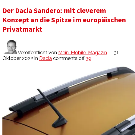
Der Dacia Sandero: mit cleverem
Konzept an die Spitze im europäischen
Privatmarkt
Veröffentlicht von
Mein-Mobile-Magazin
— 31.
Oktober 2022
in
Dacia
comments off
39