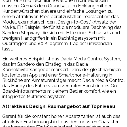
Komfort- und Technikinnovationen nicht teuer sein
müssen. Gemäß dem Grundsatz, im Einklang mit den
Kundenwünschen clevere und einfache Lösungen zu
einem attraktiven Preis bereitzustellen, repräsentiert das
Modell exemplarisch den „Design-to-Cost“-Ansatz der
Marke. Ein Beispiel hierfür ist die modulare Dachreling des
Sandero Stepway, die sich mit Hilfe eines Schlüssels und
wenigen Handgriffen in ein Dachträgersystem mit
Querträgern und 80 Kilogramm Traglast umwandeln
lässt.
Ein weiteres Beispiel ist das Dacia Media Control System,
das im Sandero den Einstieg in das Dacia
Konnektivitätsangebot markiert. Dank der gleichnamigen
kostenlosen App und einer Smartphone-Halterung in
Blickhöhe am Armaturenträger macht Dacia Media Control
das Handy des Fahrers zum zentralen Baustein des On-
Board-Infotainments mit einem Bedienkomfort wie ein
integriertes Multimediasystem.
Attraktives Design, Raumangebot auf Topniveau
Garant für die konstant hohen Absatzzahlen ist auch das
attraktive Erscheinungsbild, das den robusten Charakter