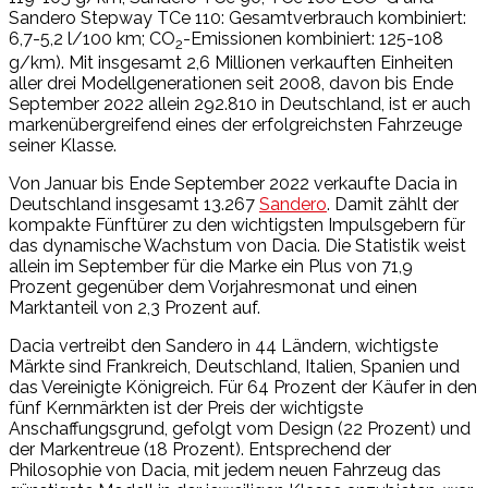
Sandero Stepway TCe 110: Gesamtverbrauch kombiniert:
6,7-5,2 l/100 km; CO
-Emissionen kombiniert: 125-108
2
g/km). Mit insgesamt 2,6 Millionen verkauften Einheiten
aller drei Modellgenerationen seit 2008, davon bis Ende
September 2022 allein 292.810 in Deutschland, ist er auch
markenübergreifend eines der erfolgreichsten Fahrzeuge
seiner Klasse.
Von Januar bis Ende September 2022 verkaufte Dacia in
Deutschland insgesamt 13.267
Sandero
. Damit zählt der
kompakte Fünftürer zu den wichtigsten Impulsgebern für
das dynamische Wachstum von Dacia. Die Statistik weist
allein im September für die Marke ein Plus von 71,9
Prozent gegenüber dem Vorjahresmonat und einen
Marktanteil von 2,3 Prozent auf.
Dacia vertreibt den Sandero in 44 Ländern, wichtigste
Märkte sind Frankreich, Deutschland, Italien, Spanien und
das Vereinigte Königreich. Für 64 Prozent der Käufer in den
fünf Kernmärkten ist der Preis der wichtigste
Anschaffungsgrund, gefolgt vom Design (22 Prozent) und
der Markentreue (18 Prozent). Entsprechend der
Philosophie von Dacia, mit jedem neuen Fahrzeug das