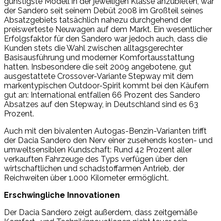
günstigste Modell in der jeweiligen Klasse anzubieten, war
der Sandero seit seinem Debüt 2008 im Großteil seines
Absatzgebiets tatsächlich nahezu durchgehend der
preiswerteste Neuwagen auf dem Markt. Ein wesentlicher
Erfolgsfaktor für den Sandero war jedoch auch, dass die
Kunden stets die Wahl zwischen alltagsgerechter
Basisausführung und moderner Komfortausstattung
hatten. Insbesondere die seit 2009 angebotene, gut
ausgestattete Crossover-Variante Stepway mit dem
markentypischen Outdoor-Spirit kommt bei den Käufern
gut an: International entfallen 66 Prozent des Sandero
Absatzes auf den Stepway, in Deutschland sind es 63
Prozent.
Auch mit den bivalenten Autogas-Benzin-Varianten trifft
der Dacia Sandero den Nerv einer zusehends kosten- und
umweltsensiblen Kundschaft: Rund 42 Prozent aller
verkauften Fahrzeuge des Typs verfügen über den
wirtschaftlichen und schadstoffarmen Antrieb, der
Reichweiten über 1.000 Kilometer ermöglicht.
Erschwingliche Innovationen
Der Dacia Sandero zeigt außerdem, dass zeitgemäße