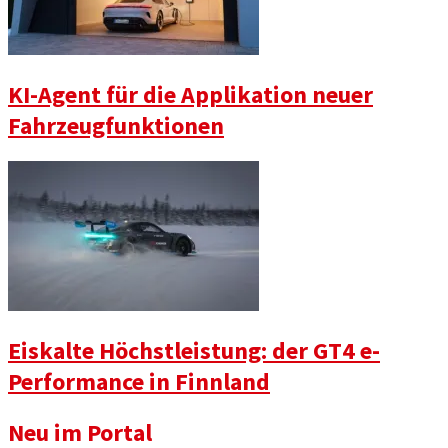
KI-Agent für die Applikation neuer
Fahrzeugfunktionen
Eiskalte Höchstleistung: der GT4 e-
Performance in Finnland
Neu im Portal