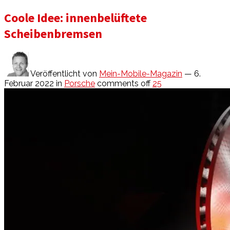
Coole Idee: innenbelüftete
Scheibenbremsen
Veröffentlicht von
Mein-Mobile-Magazin
— 6.
Februar 2022
in
Porsche
comments off
25