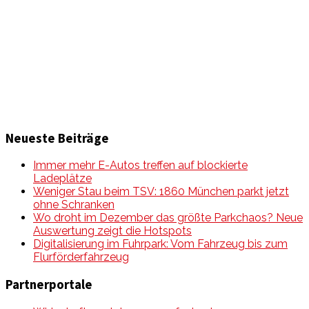
Informationen und Wissenswertes aus der mobilen Welt
zu Auto & Motorrad. Mit Mein Mobile Magazin auf dem
neusten Wissensstand sein, rund um das Thema –
Mobilität auf unseren Straßen.
Neueste Beiträge
Immer mehr E-Autos treffen auf blockierte
Ladeplätze
Weniger Stau beim TSV: 1860 München parkt jetzt
ohne Schranken
Wo droht im Dezember das größte Parkchaos? Neue
Auswertung zeigt die Hotspots
Digitalisierung im Fuhrpark: Vom Fahrzeug bis zum
Flurförderfahrzeug
Partnerportale