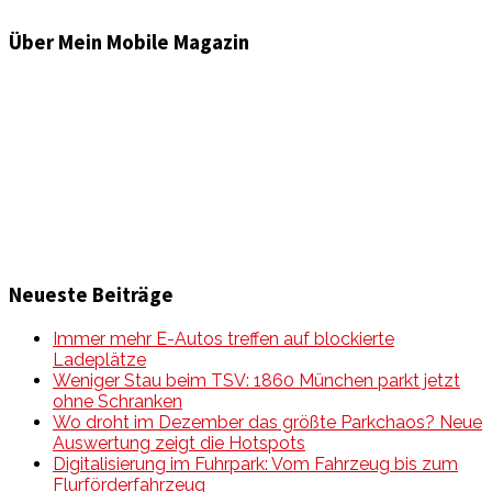
Über Mein Mobile Magazin
Informationen und Wissenswertes aus der mobilen Welt
zu Auto & Motorrad. Mit Mein Mobile Magazin auf dem
neusten Wissensstand sein, rund um das Thema –
Mobilität auf unseren Straßen.
Neueste Beiträge
Immer mehr E-Autos treffen auf blockierte
Ladeplätze
Weniger Stau beim TSV: 1860 München parkt jetzt
ohne Schranken
Wo droht im Dezember das größte Parkchaos? Neue
Auswertung zeigt die Hotspots
Digitalisierung im Fuhrpark: Vom Fahrzeug bis zum
Flurförderfahrzeug