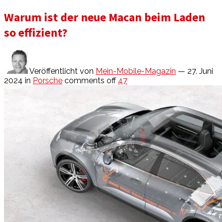
Warum ist der neue Macan beim Laden
so effizient?
Veröffentlicht von
Mein-Mobile-Magazin
— 27. Juni
2024
in
Porsche
comments off
47