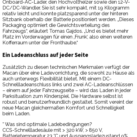
Onboard-AC-Lader, den Hochvoltheizer sowie den 12-V-
DC/DC-Wandler. Sie ist sehr kompakt, mit 19 Kilogramm
relativ leicht und konnte platzsparend unter der hinteren
Sitzbank oberhalb der Batterie positioniert werden. „Dieses
Packaging optimiert die Gewichtsverteilung des
Fahrzeugs“, erläutert Tomas Gajdos. „Und es bietet mehr
Platz im Vorderwagen für einen ‚Frunk‘, also einen weiteren
Kofferraum unter der Fronthaube.“
Ein Ladeanschluss auf jeder Seite
Zusätzlich zu diesen technischen Merk­malen verfügt der
Macan über eine Ladevorrichtung, die sowohl zu Hause als
auch unterwegs Flexibilität bietet. Mit einem DC-
Schnellladeanschluss links und zwei AC-Ladeanschlüssen
– einem auf jeder Fahrzeugseite – wird das Laden in jeder
Par­ksituation zum Kinderspiel. Die Hardware selbst ist
robust und benutzerfreundlich gestaltet. Somit vereint der
neue Macan gleichermaßen Komfort und Schnelligkeit
beim Laden.
* Was sind optimale Ladebedingungen?
CCS-Schnellladesäule mit > 320 kW, > 850 V,
Batterietemperatur 23 °C und Ausgangsladezustand 9%