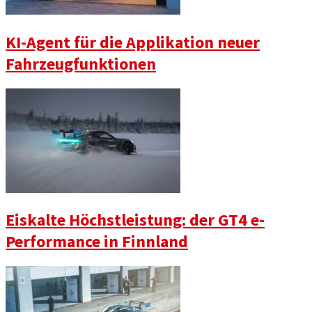
KI-Agent für die Applikation neuer
Fahrzeugfunktionen
Eiskalte Höchstleistung: der GT4 e-
Performance in Finnland