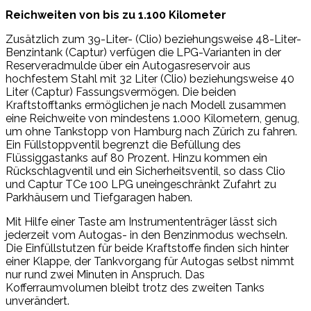
Reichweiten von bis zu 1.100 Kilometer
Zusätzlich zum 39-Liter- (Clio) beziehungsweise 48-Liter-
Benzintank (Captur) verfügen die LPG-Varianten in der
Reserveradmulde über ein Autogasreservoir aus
hochfestem Stahl mit 32 Liter (Clio) beziehungsweise 40
Liter (Captur) Fassungsvermögen. Die beiden
Kraftstofftanks ermöglichen je nach Modell zusammen
eine Reichweite von mindestens 1.000 Kilometern, genug,
um ohne Tankstopp von Hamburg nach Zürich zu fahren.
Ein Füllstoppventil begrenzt die Befüllung des
Flüssiggastanks auf 80 Prozent. Hinzu kommen ein
Rückschlagventil und ein Sicherheitsventil, so dass Clio
und Captur TCe 100 LPG uneingeschränkt Zufahrt zu
Parkhäusern und Tiefgaragen haben.
Mit Hilfe einer Taste am Instrumententräger lässt sich
jederzeit vom Autogas- in den Benzinmodus wechseln.
Die Einfüllstutzen für beide Kraftstoffe finden sich hinter
einer Klappe, der Tankvorgang für Autogas selbst nimmt
nur rund zwei Minuten in Anspruch. Das
Kofferraumvolumen bleibt trotz des zweiten Tanks
unverändert.