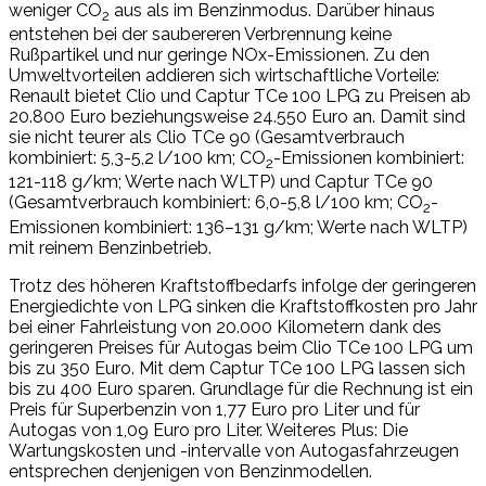
weniger CO
aus als im Benzinmodus. Darüber hinaus
2
entstehen bei der saubereren Verbrennung keine
Rußpartikel und nur geringe NOx-Emissionen. Zu den
Umweltvorteilen addieren sich wirtschaftliche Vorteile:
Renault bietet Clio und Captur TCe 100 LPG zu Preisen ab
20.800 Euro beziehungsweise 24.550 Euro an. Damit sind
sie nicht teurer als Clio TCe 90 (Gesamtverbrauch
kombiniert: 5,3-5,2 l/100 km; CO
-Emissionen kombiniert:
2
121-118 g/km; Werte nach WLTP) und Captur TCe 90
(Gesamtverbrauch kombiniert: 6,0-5,8 l/100 km; CO
-
2
Emissionen kombiniert: 136–131 g/km; Werte nach WLTP)
mit reinem Benzinbetrieb.
Trotz des höheren Kraftstoffbedarfs infolge der geringeren
Energiedichte von LPG sinken die Kraftstoffkosten pro Jahr
bei einer Fahrleistung von 20.000 Kilometern dank des
geringeren Preises für Autogas beim Clio TCe 100 LPG um
bis zu 350 Euro. Mit dem Captur TCe 100 LPG lassen sich
bis zu 400 Euro sparen. Grundlage für die Rechnung ist ein
Preis für Superbenzin von 1,77 Euro pro Liter und für
Autogas von 1,09 Euro pro Liter. Weiteres Plus: Die
Wartungskosten und -intervalle von Autogasfahrzeugen
entsprechen denjenigen von Benzinmodellen.