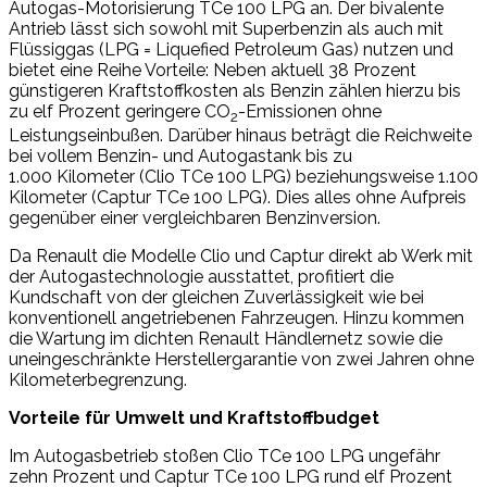
Autogas-Motorisierung TCe 100 LPG an. Der bivalente
Antrieb lässt sich sowohl mit Superbenzin als auch mit
Flüssiggas (LPG = Liquefied Petroleum Gas) nutzen und
bietet eine Reihe Vorteile: Neben aktuell 38 Prozent
günstigeren Kraftstoffkosten als Benzin zählen hierzu bis
zu elf Prozent geringere CO
-Emissionen ohne
2
Leistungseinbußen. Darüber hinaus beträgt die Reichweite
bei vollem Benzin- und Autogastank bis zu
1.000 Kilometer (Clio TCe 100 LPG) beziehungsweise 1.100
Kilometer (Captur TCe 100 LPG). Dies alles ohne Aufpreis
gegenüber einer vergleichbaren Benzinversion.
Da Renault die Modelle Clio und Captur direkt ab Werk mit
der Autogastechnologie ausstattet, profitiert die
Kundschaft von der gleichen Zuverlässigkeit wie bei
konventionell angetriebenen Fahrzeugen. Hinzu kommen
die Wartung im dichten Renault Händlernetz sowie die
uneingeschränkte Herstellergarantie von zwei Jahren ohne
Kilometerbegrenzung.
Vorteile für Umwelt und Kraftstoffbudget
Im Autogasbetrieb stoßen Clio TCe 100 LPG ungefähr
zehn Prozent und Captur TCe 100 LPG rund elf Prozent