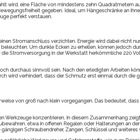
wählt wird, eine Fläche von mindestens zehn Quadratmetern au
wegungsfreiheit gegeben. Ideal, um Hängeschränke an ihnen 
euge perfekt verstauen.
f einen Stromanschluss verzichten. Energie wird dabei nicht n
 beleuchten. Um dunkle Ecken zu erhellen, können jedoch dur
r die Stromversorgung in der Werkstatt herkömmliche 220 Vo
edoch durchaus sinnvoll sein. Nach den erledigten Arbeiten 
durch wird verhindert, dass der Schmutz erst einmal durch di
erweise von groß nach klein vorgegangen. Das bedeutet, dass 
en Werkzeuge konzentrieren. In diesem Zusammenhang zeigt e
bewahren, etwa in offenen Regalen oder Halterungen an der
e gängigen Schraubendreher, Zangen, Schlüssel und weiteres 