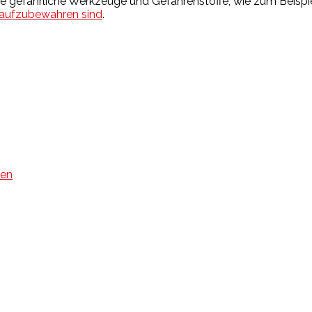
efährliche Werkzeuge und Gefahrenstoffe, wie zum Beispiel Ö
 aufzubewahren sind
.
gen