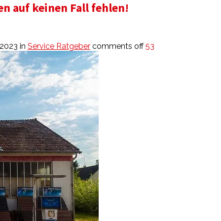
n auf keinen Fall fehlen!
 2023
in
Service Ratgeber
comments off
53