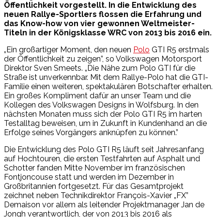
Öffentlichkeit vorgestellt. In die Entwicklung des
neuen Rallye-Sportlers flossen die Erfahrung und
das Know-how von vier gewonnen Weltmeister-
Titeln in der Königsklasse WRC von 2013 bis 2016 ein.
„Ein großartiger Moment, den neuen
Polo
GTI R5 erstmals
der Öffentlichkeit zu zeigen”, so Volkswagen Motorsport
Direktor Sven Smeets. „Die Nähe zum Polo GTI für die
Straße ist unverkennbar. Mit dem Rallye-Polo hat die GTI-
Familie einen weiteren, spektakulären Botschafter erhalten.
Ein großes Kompliment dafür an unser Team und die
Kollegen des Volkswagen Designs in Wolfsburg. In den
nächsten Monaten muss sich der Polo GTI R5 im harten
Testalltag beweisen, um in Zukunft in Kundenhand an die
Erfolge seines Vorgängers anknüpfen zu können.”
Die Entwicklung des Polo GTI R5 läuft seit Jahresanfang
auf Hochtouren, die ersten Testfahrten auf Asphalt und
Schotter fanden Mitte November im französischen
Fontjoncouse statt und werden im Dezember in
Großbritannien fortgesetzt. Für das Gesamtprojekt
zeichnet neben Technikdirektor François-Xavier „FX”
Demaison vor allem als leitender Projektmanager Jan de
Jongh verantwortlich, der von 2013 bis 2016 als