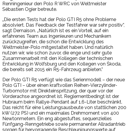
Renningenieur den Polo R WRC von Weltmeister
Sébastien Ogier betreute.
„Die ersten Tests hat der Polo GTI R5 ohne Probleme
absolviert. Das Feedback der Testfahrer war sehr positiv”,
sagt Demaison. „Natürlich ist es ein Vorteil, auf ein
erfahrenes Team aus Ingenieuren und Mechanikern
zurückzugreifen, die schon die Entwicklung des
Weltmeister-Polo mitgestaltet haben. Und natürlich
nutzen wir, wie schon zuvor, die enge und sehr gute
Zusammenarbeit mit den Kollegen der technischen
Entwicklung in Wolfsburg und den Kollegen von Škoda,
die bereits seit 2015 ein R5-Fahrzeug anbieten.”
Der Polo GTI R5 verfügt wie das Serienmodell – der neue
Polo GTI – über einen kraftvollen Reihen-Vierzylinder-
Turbomotor mit Direkteinspritzung, der quer vor der
Vorderachse angeordnet ist. Reglementbedingt ist der
Hubraum beim Rallye-Pendant auf 1,6-Liter beschränkt.
Das reicht für eine Leistungsausbeute von stattlichen 200
kW (272 PS) und ein maximales Drehmoment von 400
Newtonmetern. Ein eng abgestuftes, sequenzielles
Fünfgang-Renngetriebe sowie permanenter Allradantrieb
sorgen für hervorragende Beschleunigungswerte auf