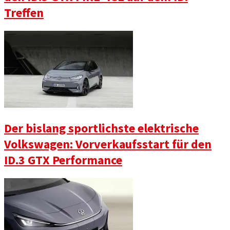
Treffen
Der bislang sportlichste elektrische
Volkswagen: Vorverkaufsstart für den
ID.3 GTX Performance