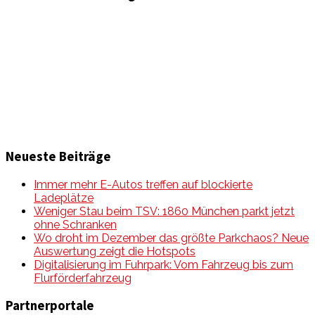
Informationen und Wissenswertes aus der mobilen Welt
zu Auto & Motorrad. Mit Mein Mobile Magazin auf dem
neusten Wissensstand sein, rund um das Thema –
Mobilität auf unseren Straßen.
Neueste Beiträge
Immer mehr E-Autos treffen auf blockierte
Ladeplätze
Weniger Stau beim TSV: 1860 München parkt jetzt
ohne Schranken
Wo droht im Dezember das größte Parkchaos? Neue
Auswertung zeigt die Hotspots
Digitalisierung im Fuhrpark: Vom Fahrzeug bis zum
Flurförderfahrzeug
Partnerportale