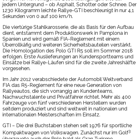
jedem Untergrund – ob Asphalt, Schotter oder Schnee. Der
1230 Kilogramm leichte Rallye-GTI beschleunigt in nur 4,1
Sekunden von 0 auf 100 km/h.
Die viertürige Stahlkarosserie, die als Basis für den Aufbau
dient, entstammt dem Produktionswerk in Pamplona in
Spanien und wird gemäß FIA-Reglement mit einem
Überrollkäfig und weiteren Sicherheitsbauteilen verstärkt.
Die Homologation des Polo GTI R5 soll im Sommer 2018
erfolgen. Erste Auslieferungen an Kundensportteams und
Einsätze bei Rallye-Läufen sind für die zweite Jahreshälfte
vorgesehen.
Im Jahr 2012 verabschiedete der Automobil Weltverband
FIA das R5-Reglement für eine neue Generation von
Rallyeautos, die sich vorrangig an Kundenteams,
Nachwuchstalente und Privatfahrer richtet. Mehr als 400
Fahrzeuge von fünf verschiedenen Herstellern wurden
seitdem produziert und sind weltweit in nationalen und
internationalen Meisterschaften im Einsatz.
GTI – Die drei Buchstaben stehen seit 1976 für sportliche
3
Kompaktwagen von Volkswagen. Zunächst nur im Golf
überzeugte auch der Polo bald als Gran Turismo –