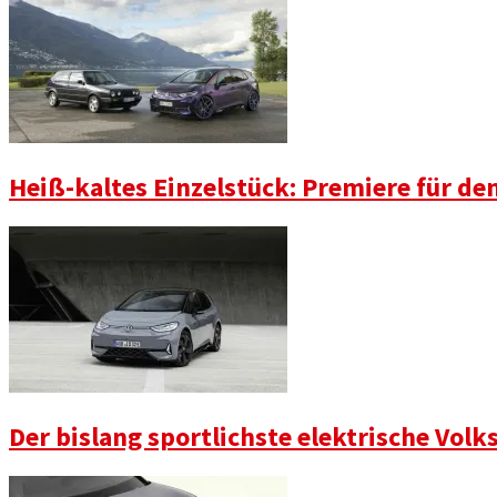
Heiß-kaltes Einzelstück: Premiere für den
Der bislang sportlichste elektrische Vol