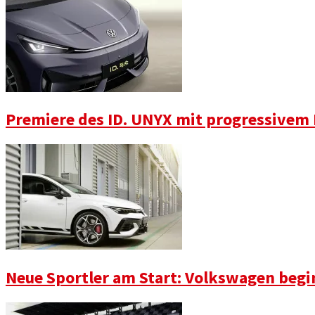
Premiere des ID. UNYX mit progressivem
Neue Sportler am Start: Volkswagen begi