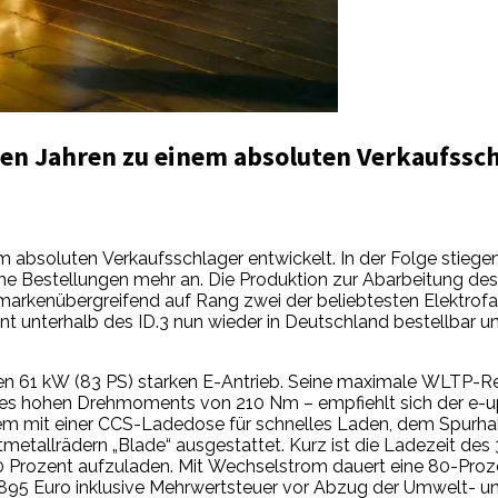
en Jahren zu einem absoluten Verkaufsschl
 absoluten Verkaufsschlager entwickelt. In der Folge stiege
 Bestellungen mehr an. Die Produktion zur Abarbeitung des B
markenübergreifend auf Rang zwei der beliebtesten Elektrof
t unterhalb des ID.3 nun wieder in Deutschland bestellbar u
nen 61 kW (83 PS) starken E-Antrieb. Seine maximale WLTP-Re
s hohen Drehmoments von 210 Nm – empfiehlt sich der e-up!
em mit einer CCS-Ladedose für schnelles Laden, dem Spurhalte
tmetallrädern „Blade“ ausgestattet. Kurz ist die Ladezeit d
0 Prozent aufzuladen. Mit Wechselstrom dauert eine 80-Proze
 26.895 Euro inklusive Mehrwertsteuer vor Abzug der Umwelt- 