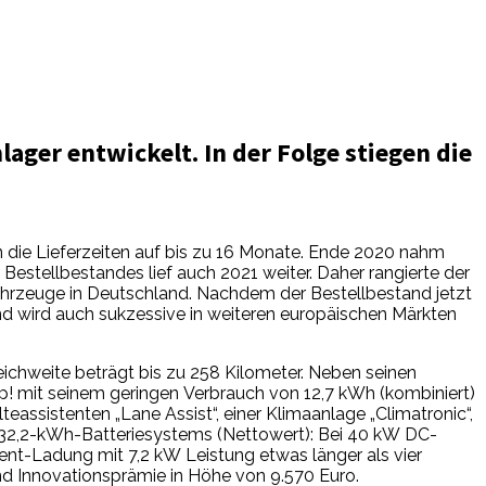
ager entwickelt. In der Folge stiegen die
n die Lieferzeiten auf bis zu 16 Monate. Ende 2020 nahm
estellbestandes lief auch 2021 weiter. Daher rangierte der
ahrzeuge in Deutschland. Nachdem der Bestellbestand jetzt
nd wird auch sukzessive in weiteren europäischen Märkten
ichweite beträgt bis zu 258 Kilometer. Neben seinen
 mit seinem geringen Verbrauch von 12,7 kWh (kombiniert)
assistenten „Lane Assist“, einer Klimaanlage „Climatronic“,
es 32,2-kWh-Batteriesystems (Nettowert): Bei 40 kW DC-
nt-Ladung mit 7,2 kW Leistung etwas länger als vier
und Innovationsprämie in Höhe von 9.570 Euro.