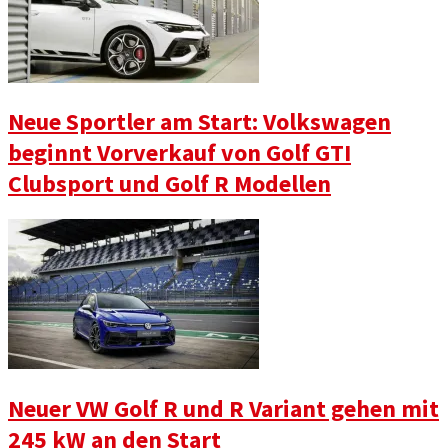
Neue Sportler am Start: Volkswagen
beginnt Vorverkauf von Golf GTI
Clubsport und Golf R Modellen
Neuer VW Golf R und R Variant gehen mit
245 kW an den Start