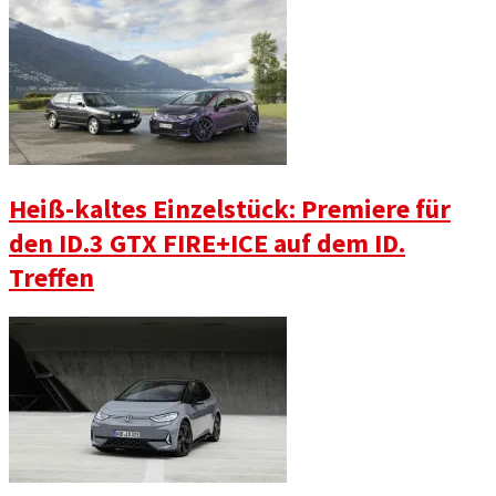
Heiß-kaltes Einzelstück: Premiere für
den ID.3 GTX FIRE+ICE auf dem ID.
Treffen