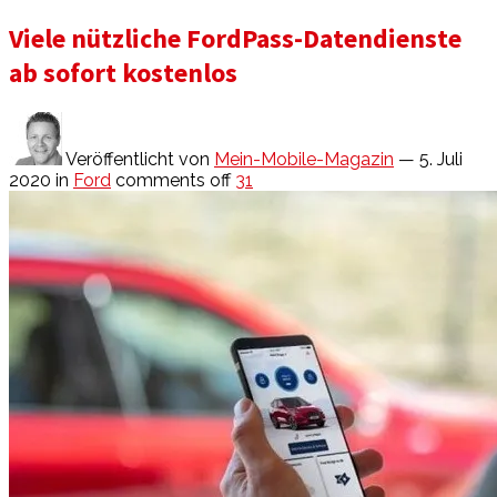
Viele nützliche FordPass-Datendienste
ab sofort kostenlos
Veröffentlicht von
Mein-Mobile-Magazin
— 5. Juli
2020
in
Ford
comments off
31