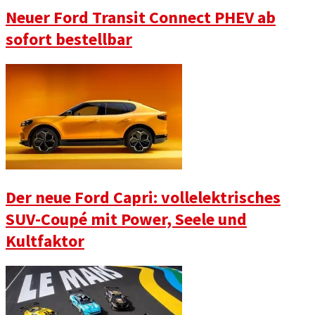
Neuer Ford Transit Connect PHEV ab
sofort bestellbar
Der neue Ford Capri: vollelektrisches
SUV-Coupé mit Power, Seele und
Kultfaktor