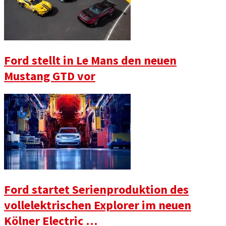
Ford stellt in Le Mans den neuen
Mustang GTD vor
Ford startet Serienproduktion des
vollelektrischen Explorer im neuen
Kölner Electric …