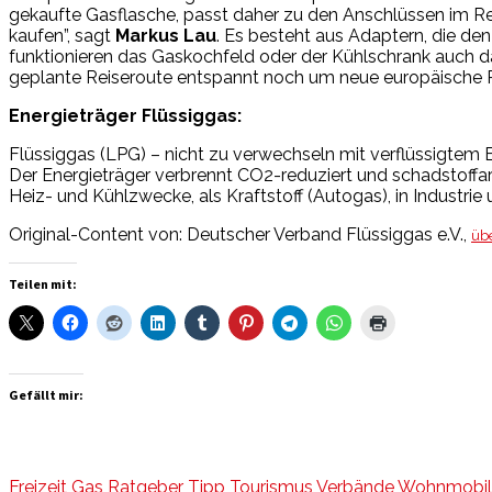
gekaufte Gasflasche, passt daher zu den Anschlüssen im Re
kaufen”, sagt
Markus Lau
. Es besteht aus Adaptern, die d
funktionieren das Gaskochfeld oder der Kühlschrank auch 
geplante Reiseroute entspannt noch um neue europäische Re
Energieträger Flüssiggas:
Flüssiggas (LPG) – nicht zu verwechseln mit verflüssigtem 
Der Energieträger verbrennt CO2-reduziert und schadstoffar
Heiz- und Kühlzwecke, als Kraftstoff (Autogas), in Industrie
Original-Content von: Deutscher Verband Flüssiggas e.V.,
übe
Teilen mit:
Gefällt mir:
Freizeit
Gas
Ratgeber
Tipp
Tourismus
Verbände
Wohnmobil