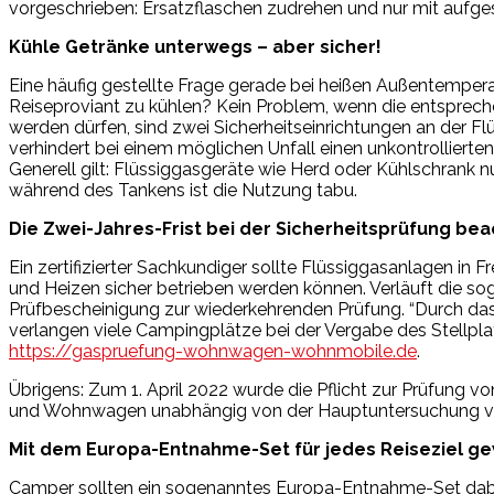
vorgeschrieben: Ersatzflaschen zudrehen und nur mit aufges
Kühle Getränke unterwegs – aber sicher!
Eine häufig gestellte Frage gerade bei heißen Außentemp
Reiseproviant zu kühlen? Kein Problem, wenn die entsprech
werden dürfen, sind zwei Sicherheitseinrichtungen an der 
verhindert bei einem möglichen Unfall einen unkontrollierte
Generell gilt: Flüssiggasgeräte wie Herd oder Kühlschrank n
während des Tankens ist die Nutzung tabu.
Die Zwei-Jahres-Frist bei der Sicherheitsprüfung be
Ein zertifizierter Sachkundiger sollte Flüssiggasanlagen in
und Heizen sicher betrieben werden können. Verläuft die sog
Prüfbescheinigung zur wiederkehrenden Prüfung. “Durch das
verlangen viele Campingplätze bei der Vergabe des Stellpla
https://gaspruefung-wohnwagen-wohnmobile.de
.
Übrigens: Zum 1. April 2022 wurde die Pflicht zur Prüfung v
und Wohnwagen unabhängig von der Hauptuntersuchung verpfl
Mit dem Europa-Entnahme-Set für jedes Reiseziel g
Camper sollten ein sogenanntes Europa-Entnahme-Set dabeih