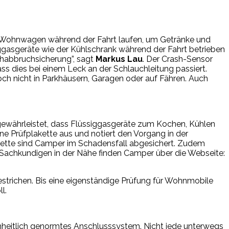
r Wohnwagen während der Fahrt laufen, um Getränke und
ggasgeräte wie der Kühlschrank während der Fahrt betrieben
chabbruchsicherung”, sagt
Markus Lau
. Der Crash-Sensor
ss dies bei einem Leck an der Schlauchleitung passiert.
och nicht in Parkhäusern, Garagen oder auf Fähren. Auch
st gewährleistet, dass Flüssiggasgeräte zum Kochen, Kühlen
ne Prüfplakette aus und notiert den Vorgang in der
akette sind Camper im Schadensfall abgesichert. Zudem
n Sachkundigen in der Nähe finden Camper über die Webseite:
estrichen. Bis eine eigenständige Prüfung für Wohnmobile
l.
nheitlich genormtes Anschlusssystem. Nicht jede unterwegs