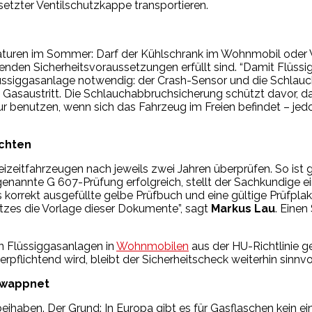
etzter Ventilschutzkappe transportieren.
eraturen im Sommer: Darf der Kühlschrank im Wohnmobil ode
enden Sicherheitsvoraussetzungen erfüllt sind. “Damit Flüssi
Flüssiggasanlage notwendig: der Crash-Sensor und die Schlau
n Gasaustritt. Die Schlauchabbruchsicherung schützt davor, da
ur benutzen, wenn sich das Fahrzeug im Freien befindet – jed
achten
 Freizeitfahrzeugen nach jeweils zwei Jahren überprüfen. So i
enannte G 607-Prüfung erfolgreich, stellt der Sachkundige ei
 korrekt ausgefüllte gelbe Prüfbuch und eine gültige Prüfpl
tzes die Vorlage dieser Dokumente”, sagt
Markus Lau
. Eine
on Flüssiggasanlagen in
Wohnmobilen
aus der HU-Richtlinie g
ichtend wird, bleibt der Sicherheitscheck weiterhin sinnvol
ewappnet
aben. Der Grund: In Europa gibt es für Gasflaschen kein ei