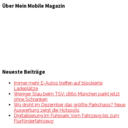
Über Mein Mobile Magazin
Informationen und Wissenswertes aus der mobilen Welt
zu Auto & Motorrad. Mit Mein Mobile Magazin auf dem
neusten Wissensstand sein, rund um das Thema –
Mobilität auf unseren Straßen.
Neueste Beiträge
Immer mehr E-Autos treffen auf blockierte
Ladeplätze
Weniger Stau beim TSV: 1860 München parkt jetzt
ohne Schranken
Wo droht im Dezember das größte Parkchaos? Neue
Auswertung zeigt die Hotspots
Digitalisierung im Fuhrpark: Vom Fahrzeug bis zum
Flurförderfahrzeug