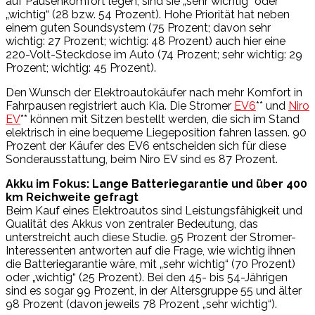
auf Pausenkomfort legen, sind sie „sehr wichtig“ oder
„wichtig“ (28 bzw. 54 Prozent). Hohe Priorität hat neben
einem guten Soundsystem (75 Prozent; davon sehr
wichtig: 27 Prozent; wichtig: 48 Prozent) auch hier eine
220-Volt-Steckdose im Auto (74 Prozent; sehr wichtig: 29
Prozent; wichtig: 45 Prozent).
Den Wunsch der Elektroautokäufer nach mehr Komfort in
Fahrpausen registriert auch Kia. Die Stromer
EV6
** und
Niro
EV
** können mit Sitzen bestellt werden, die sich im Stand
elektrisch in eine bequeme Liegeposition fahren lassen. 90
Prozent der Käufer des EV6 entscheiden sich für diese
Sonderausstattung, beim Niro EV sind es 87 Prozent.
Akku im Fokus: Lange Batteriegarantie und über 400
km Reichweite gefragt
Beim Kauf eines Elektroautos sind Leistungsfähigkeit und
Qualität des Akkus von zentraler Bedeutung, das
unterstreicht auch diese Studie. 95 Prozent der Stromer-
Interessenten antworten auf die Frage, wie wichtig ihnen
die Batteriegarantie wäre, mit „sehr wichtig“ (70 Prozent)
oder „wichtig“ (25 Prozent). Bei den 45- bis 54-Jährigen
sind es sogar 99 Prozent, in der Altersgruppe 55 und älter
98 Prozent (davon jeweils 78 Prozent „sehr wichtig“).