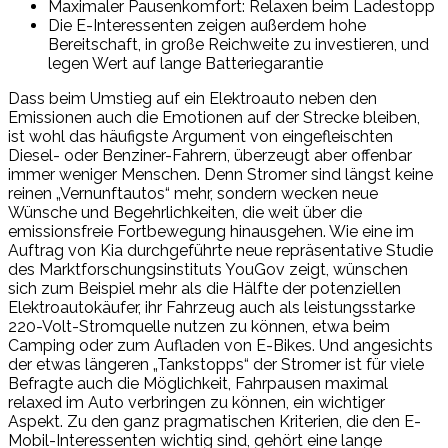
Maximaler Pausenkomfort: Relaxen beim Ladestopp
Die E-Interessenten zeigen außerdem hohe
Bereitschaft, in große Reichweite zu investieren, und
legen Wert auf lange Batteriegarantie
Dass beim Umstieg auf ein Elektroauto neben den
Emissionen auch die Emotionen auf der Strecke bleiben,
ist wohl das häufigste Argument von eingefleischten
Diesel- oder Benziner-Fahrern, überzeugt aber offenbar
immer weniger Menschen. Denn Stromer sind längst keine
reinen „Vernunftautos“ mehr, sondern wecken neue
Wünsche und Begehrlichkeiten, die weit über die
emissionsfreie Fortbewegung hinausgehen. Wie eine im
Auftrag von Kia durchgeführte neue repräsentative Studie
des Marktforschungsinstituts YouGov zeigt, wünschen
sich zum Beispiel mehr als die Hälfte der potenziellen
Elektroautokäufer, ihr Fahrzeug auch als leistungsstarke
220-Volt-Stromquelle nutzen zu können, etwa beim
Camping oder zum Aufladen von E-Bikes. Und angesichts
der etwas längeren „Tankstopps“ der Stromer ist für viele
Befragte auch die Möglichkeit, Fahrpausen maximal
relaxed im Auto verbringen zu können, ein wichtiger
Aspekt. Zu den ganz pragmatischen Kriterien, die den E-
Mobil-Interessenten wichtig sind, gehört eine lange