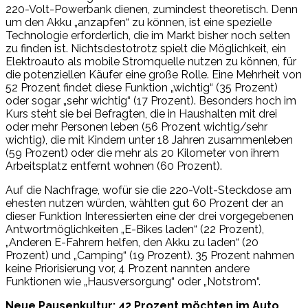
220-Volt-Powerbank dienen, zumindest theoretisch. Denn
um den Akku „anzapfen“ zu können, ist eine spezielle
Technologie erforderlich, die im Markt bisher noch selten
zu finden ist. Nichtsdestotrotz spielt die Möglichkeit, ein
Elektroauto als mobile Stromquelle nutzen zu können, für
die potenziellen Käufer eine große Rolle. Eine Mehrheit von
52 Prozent findet diese Funktion „wichtig“ (35 Prozent)
oder sogar „sehr wichtig“ (17 Prozent). Besonders hoch im
Kurs steht sie bei Befragten, die in Haushalten mit drei
oder mehr Personen leben (56 Prozent wichtig/sehr
wichtig), die mit Kindern unter 18 Jahren zusammenleben
(59 Prozent) oder die mehr als 20 Kilometer von ihrem
Arbeitsplatz entfernt wohnen (60 Prozent).
Auf die Nachfrage, wofür sie die 220-Volt-Steckdose am
ehesten nutzen würden, wählten gut 60 Prozent der an
dieser Funktion Interessierten eine der drei vorgegebenen
Antwortmöglichkeiten „E-Bikes laden“ (22 Prozent),
„Anderen E-Fahrern helfen, den Akku zu laden“ (20
Prozent) und „Camping“ (19 Prozent). 35 Prozent nahmen
keine Priorisierung vor, 4 Prozent nannten andere
Funktionen wie „Hausversorgung“ oder „Notstrom“.
Neue Pausenkultur: 42 Prozent möchten im Auto