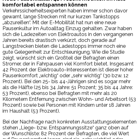
komfortabel entspannen können
Verkehrssicherheitsexperten haben immer schon davor
gewarnt, lange Strecken mit nur kurzen Tankstopps
„abzureißen“. Mit der E-Mobilität hat nun eine neue
Pausenkultur im Autoalltag Einzug gehalten. Zwar haben
sich die Ladezeiten von Elektroautos in den vergangenen
Jahren bereits drastisch verkürzt, doch gerade auf
Langstrecken bieten die Ladestopps immer noch eine
gute Gelegenheit zur Entschleunigung. Wie die Studie
zeigt, wünscht sich ein Großteil der Befragten einen
Stromer, der in Fahrpausen viel Komfort bietet. Insgesamt
42 Prozent der Elektroauto-Interessenten ist dieser hoher
Pausenkomfort „wichtig“ oder „sehr wichtig“ (30 bzw. 12
Prozent). Bei den 25- bis 44-Jährigen sind es sogar mehr
als die Hälfte (25 bis 34 Jahre: 51 Prozent; 35 bis 44 Jahre:
53 Prozent), ebenso bei Befragten mit mehr als 20
Kilometern Entfernung zwischen Wohn- und Arbeitsort (53
Prozent) sowie bei Personen mit Kindern unter 18 Jahren
im Haushalt (53 Prozent).
Bei der Nachfrage nach konkreten Ausstattungselementen
stehen „Liege- bzw. Entspannungssitze“ ganz oben auf
der Wunschliste: 82 Prozent der Befragten, die viel Wert