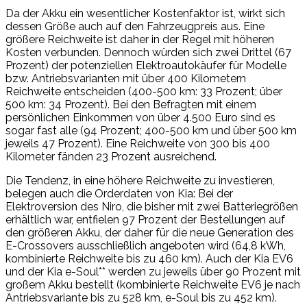
Da der Akku ein wesentlicher Kostenfaktor ist, wirkt sich
dessen Größe auch auf den Fahrzeugpreis aus. Eine
größere Reichweite ist daher in der Regel mit höheren
Kosten verbunden. Dennoch würden sich zwei Drittel (67
Prozent) der potenziellen Elektroautokäufer für Modelle
bzw. Antriebsvarianten mit über 400 Kilometern
Reichweite entscheiden (400-500 km: 33 Prozent; über
500 km: 34 Prozent). Bei den Befragten mit einem
persönlichen Einkommen von über 4.500 Euro sind es
sogar fast alle (94 Prozent; 400-500 km und über 500 km
jeweils 47 Prozent). Eine Reichweite von 300 bis 400
Kilometer fänden 23 Prozent ausreichend.
Die Tendenz, in eine höhere Reichweite zu investieren,
belegen auch die Orderdaten von Kia: Bei der
Elektroversion des Niro, die bisher mit zwei Batteriegrößen
erhältlich war, entfielen 97 Prozent der Bestellungen auf
den größeren Akku, der daher für die neue Generation des
E-Crossovers ausschließlich angeboten wird (64,8 kWh,
kombinierte Reichweite bis zu 460 km). Auch der Kia EV6
und der Kia e-Soul** werden zu jeweils über 90 Prozent mit
großem Akku bestellt (kombinierte Reichweite EV6 je nach
Antriebsvariante bis zu 528 km, e-Soul bis zu 452 km).