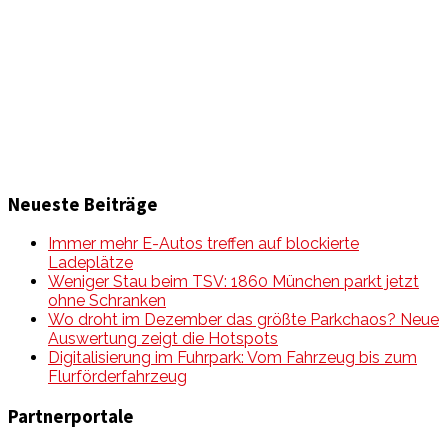
Informationen und Wissenswertes aus der mobilen Welt
zu Auto & Motorrad. Mit Mein Mobile Magazin auf dem
neusten Wissensstand sein, rund um das Thema –
Mobilität auf unseren Straßen.
Neueste Beiträge
Immer mehr E-Autos treffen auf blockierte
Ladeplätze
Weniger Stau beim TSV: 1860 München parkt jetzt
ohne Schranken
Wo droht im Dezember das größte Parkchaos? Neue
Auswertung zeigt die Hotspots
Digitalisierung im Fuhrpark: Vom Fahrzeug bis zum
Flurförderfahrzeug
Partnerportale