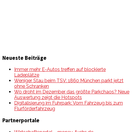
Informationen und Wissenswertes aus der mobilen Welt
zu Auto & Motorrad. Mit Mein Mobile Magazin auf dem
neusten Wissensstand sein, rund um das Thema –
Mobilität auf unseren Straßen.
Neueste Beiträge
Immer mehr E-Autos treffen auf blockierte
Ladeplätze
Weniger Stau beim TSV: 1860 München parkt jetzt
ohne Schranken
Wo droht im Dezember das größte Parkchaos? Neue
Auswertung zeigt die Hotspots
Digitalisierung im Fuhrpark: Vom Fahrzeug bis zum
Flurförderfahrzeug
Partnerportale