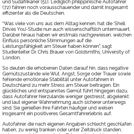
und Südafrikaner (51). Lediglich philippinische Autofahrer
(72) fahren noch vorausschauender und damit insgesamt
effizienter als die Deutschen.
“Was viele von uns aus dem Alltag kennen, hat die ‘Shell
Drives You’-Studie nun auch wissenschaftlich untermauert.
Darüber hinaus haben wir erstmals nachgewiesen, welchen
Einfluss persönliche Stimmungen auf die
Leistungsfähigkeit am Steuer haben können”, sagt
Studienleiter Dr. Chris Brauer von Goldsmiths, University of
London.
So deuten die erhobenen Daten darauf hin, dass negative
Gemütszustände wie Wut, Angst, Sorge oder Trauer sowie
fehlende emotionale Stabilität unter Autofahrern in
Deutschland zu mehr Stress am Steuer beitragen. Ein
glückliches und entspanntes Gemüt führt hingegen dazu,
dass Autofahrer hierzulande weniger gestresst, abgelenkt
und laut eigener Wahrnehmung auch sicherer unterwegs
sind. Sie genießen ihre Fahrten häufiger und weisen
insgesamt ein positiveres Gesamtfahrerlebnis auf.
Autofahrer, die nach eigenen Angaben schlecht geschlafen
haben, zu wenig tranken oder unter Zeitdruck standen,