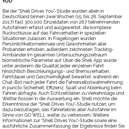
YOU”
Bei der “Shell Drives You”-Studie wurden allein in
Deutschland binnen zwei Wochen (15. bis 28. September
2017) fast 300.000 Einzeldaten von 267 teilnehmenden
Autofahrern erfasst und ausgewertet, die komplexe
Rückschlüsse auf das Fahrverhalten in speziellen
Situationen zulassen. In Fragebögen wurden
Persönlichkeitsmerkmale und Gewohnheiten aller
Probanden erhoben, außerdem zeichneten Tracking-
Armbänder im gesamten Untersuchungszeitraum
biometrische Parameter auf. Über die Shell App wurde
unter anderem die Qualität jeder einzelnen Fahrt
hinsichtlich Beschleunigungs- und Bremsverhalten,
Fahrtdauer und Geschwindigkeit bewertet, während ein
Chat-Bot nach jeder Fahrt die Fahrerselbstwahrnehmung
in puncto Sicherheit, Effizienz, Spaß und Ablenkung beim
Fahren abfragte. Auch Echtzeitdaten zu Verkehrslage und
Wetter flossen in die Auswertung ein. Shell möchte die
Erkenntnisse der “Shell Drives You”-Studie nutzen, um
dazu beizutragen, das Fahrerlebnis aller Autofahrer im
Sinne von GO WELL weiter zu verbessern. Weitere
Informationen zur “Shell Drives You”-Studie sowie eine
ausführliche Zusammenfassung der Ergebnisse finden Sie