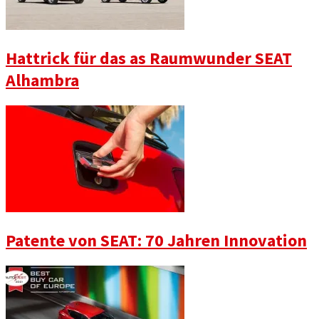
Hattrick für das as Raumwunder SEAT
Alhambra
Patente von SEAT: 70 Jahren Innovation