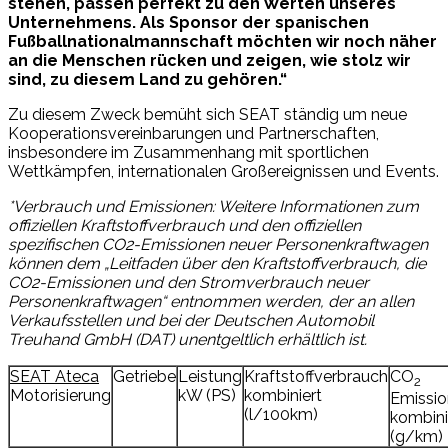
stehen, passen perfekt zu den Werten unseres
Unternehmens. Als Sponsor der spanischen
Fußballnationalmannschaft möchten wir noch näher
an die Menschen rücken und zeigen, wie stolz wir
sind, zu diesem Land zu gehören.“
Zu diesem Zweck bemüht sich SEAT ständig um neue
Kooperationsvereinbarungen und Partnerschaften,
insbesondere im Zusammenhang mit sportlichen
Wettkämpfen, internationalen Großereignissen und Events.
*Verbrauch und Emissionen: Weitere Informationen zum
offiziellen Kraftstoffverbrauch und den offiziellen
spezifischen CO2-Emissionen neuer Personenkraftwagen
können dem „Leitfaden über den Kraftstoffverbrauch, die
CO2-Emissionen und den Stromverbrauch neuer
Personenkraftwagen“ entnommen werden, der an allen
Verkaufsstellen und bei der Deutschen Automobil
Treuhand GmbH (DAT) unentgeltlich erhältlich ist.
SEAT Ateca
Getriebe
Leistung
Kraftstoffverbrauch
CO
2
Motorisierung
kW (PS)
kombiniert
Emissi
(l/100km)
kombini
(g/km)