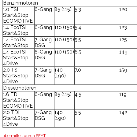
Benzinmotoren
1.0 TSI
6-Gang
85 (115)
5,3
120
Start&Stop
ECOMOTIVE
1.4 EcoTSI
6-Gang
110 (150)
5,4
123
Start&Stop
1.4 EcoTSI
7-Gang
110 (150)
5,5
125
Start&Stop
DSG
1.4 EcoTSI
6-Gang
110 (150)
6,5
149
Start&Stop
DSG
4Drive
2.0 TSI
7-Gang
140
7,0
159
Start&Stop
DSG
(190)
4Drive
Dieselmotoren
1.6 TDI
6-Gang
85 (115)
4,5
119
Start&Stop
ECOMOTIVE
2.0 TDI
7-Gang
140
5,5
142
Start&Stop
DSG
(190)
4Drive
übermittelt durch SEAT