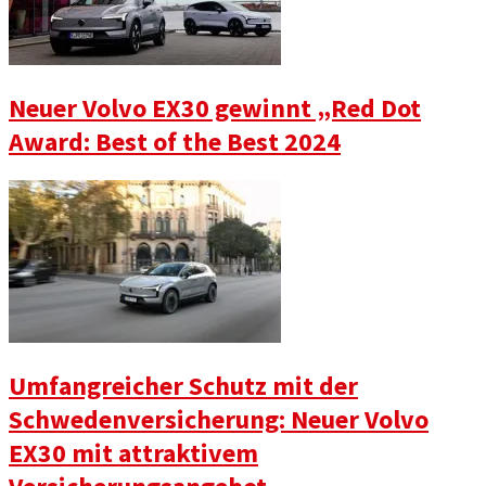
Neuer Volvo EX30 gewinnt „Red Dot
Award: Best of the Best 2024
Umfangreicher Schutz mit der
Schwedenversicherung: Neuer Volvo
EX30 mit attraktivem