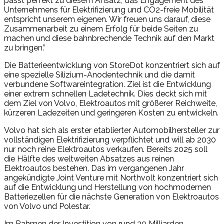
passt perfekt zu diesem Ansatz, das Engagement des
Unternehmens für Elektrifizierung und CO2-freie Mobilität
entspricht unserem eigenen. Wir freuen uns darauf, diese
Zusammenarbeit zu einem Erfolg für beide Seiten zu
machen und diese bahnbrechende Technik auf den Markt
zu bringen.”
Die Batterieentwicklung von StoreDot konzentriert sich auf
eine spezielle Silizium-Anodentechnik und die damit
verbundene Softwareintegration. Ziel ist die Entwicklung
einer extrem schnellen Ladetechnik. Dies deckt sich mit
dem Ziel von Volvo, Elektroautos mit größerer Reichweite,
kürzeren Ladezeiten und geringeren Kosten zu entwickeln.
Volvo hat sich als erster etablierter Automobilhersteller zur
vollständigen Elektrifizierung verpflichtet und will ab 2030
nur noch reine Elektroautos verkaufen. Bereits 2025 soll
die Hälfte des weltweiten Absatzes aus reinen
Elektroautos bestehen. Das im vergangenen Jahr
angekündigte Joint Venture mit Northvolt konzentriert sich
auf die Entwicklung und Herstellung von hochmodernen
Batteriezellen für die nächste Generation von Elektroautos
von Volvo und Polestar.
Im Rahmen der Investition von rund 30 Milliarden