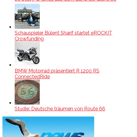
Schauspieler Bülent Sharif startet eROCKIT
Crowfunding
BMW Motorrad präsentiert R 1200 RS
ConnectedRide
Studie: Deutsche träumen von Route 66