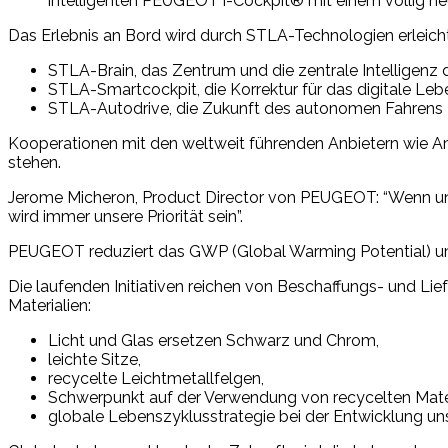
intelligenten PEUGEOT i-Cockpit® mit einem völlig n
Das Erlebnis an Bord wird durch STLA-Technologien erleicht
STLA-Brain, das Zentrum und die zentrale Intelligenz 
STLA-Smartcockpit, die Korrektur für das digitale Leb
STLA-Autodrive, die Zukunft des autonomen Fahrens
Kooperationen mit den weltweit führenden Anbietern wie A
stehen.
Jerome Micheron, Product Director von PEUGEOT: “Wenn uns
wird immer unsere Priorität sein”.
PEUGEOT reduziert das GWP (Global Warming Potential) um
Die laufenden Initiativen reichen von Beschaffungs- und L
Materialien:
Licht und Glas ersetzen Schwarz und Chrom,
leichte Sitze,
recycelte Leichtmetallfelgen,
Schwerpunkt auf der Verwendung von recycelten Materia
globale Lebenszyklusstrategie bei der Entwicklung un