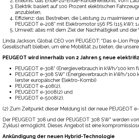
Erlebnis: das Ende-zu-Ende-Kundenerlebnis, vom Laden
Elektrik: basiert auf 100 Prozent elektrischen Fahrzeu
anzubieten,
Effizienz: das Bestreben, die Leistung zu maximiere
PEUGEOT e-208* mit Elektromotor 156 PS (115 kW): 14,6
Umwelt: alles mit dem Ziel der Nachhaltigkeit und der
Linda Jackson, Global CEO von PEUGEOT: “Das e-Lion Projekt 
Gesellschaft bleiben, um eine Mobilität zu bieten, die unser
PEUGEOT wird innerhalb von 2 Jahren 5 neue elektrifi
PEUGEOT e-308* (Energieverbrauch in kWh/100 km für 
PEUGEOT e-308 SW* (Energieverbrauch in kWh/100 km f
(erster europäischer Elektro-Kombi)
PEUGEOT e-408(2),
PEUGEOT e-3008(2) und
PEUGEOT e-5008(2).
(2) Zum Zeitpunkt dieser Meldung ist der neue PEUGEOT 
Der PEUGEOT 308 und der PEUGEOT 308 SW* werden von eine
Zyklus) ermöglicht. Dieses Angebot ist eine kompromisslos
Ankündigung der neuen Hybrid-Technologie