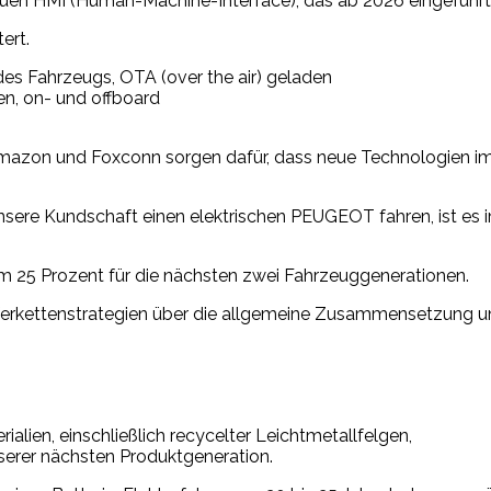
euen HMI (Human-Machine-Interface), das ab 2026 eingeführt 
ert.
des Fahrzeugs, OTA (over the air) geladen
en, on- und offboard
mazon und Foxconn sorgen dafür, dass neue Technologien im
ere Kundschaft einen elektrischen PEUGEOT fahren, ist es i
 25 Prozent für die nächsten zwei Fahrzeuggenerationen.
ieferkettenstrategien über die allgemeine Zusammensetzung u
lien, einschließlich recycelter Leichtmetallfelgen,
serer nächsten Produktgeneration.