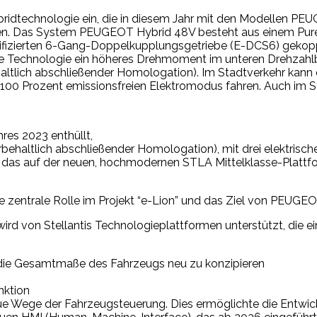
ybridtechnologie ein, die in diesem Jahr mit den Modell
 Das System PEUGEOT Hybrid 48V besteht aus einem PureT
rifizierten 6-Gang-Doppelkupplungsgetriebe (E-DCS6) gekoppelt
 diese Technologie ein höheres Drehmoment im unteren Drehzah
lich abschließender Homologation). Im Stadtverkehr kann 
im 100 Prozent emissionsfreien Elektromodus fahren. Auch im 
res 2023 enthüllt,
rbehaltlich abschließender Homologation), mit drei elektrisch
 das auf der neuen, hochmodernen STLA Mittelklasse-Plattfo
 zentrale Rolle im Projekt “e-Lion” und das Ziel von PEUGEOT
rd von Stellantis Technologieplattformen unterstützt, die e
um die Gesamtmaße des Fahrzeugs neu zu konzipieren
nktion
eue Wege der Fahrzeugsteuerung. Dies ermöglichte die Entwi