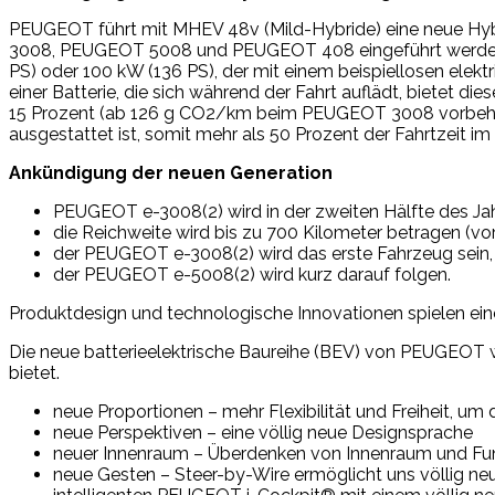
PEUGEOT führt mit MHEV 48v (Mild-Hybride) eine neue H
3008, PEUGEOT 5008 und PEUGEOT 408 eingeführt werden.
PS) oder 100 kW (136 PS), der mit einem beispiellosen elekt
einer Batterie, die sich während der Fahrt auflädt, bietet
15 Prozent (ab 126 g CO2/km beim PEUGEOT 3008 vorbehalt
ausgestattet ist, somit mehr als 50 Prozent der Fahrtzeit 
Ankündigung der neuen Generation
PEUGEOT e-3008(2) wird in der zweiten Hälfte des Jah
die Reichweite wird bis zu 700 Kilometer betragen (vo
der PEUGEOT e-3008(2) wird das erste Fahrzeug sein,
der PEUGEOT e-5008(2) wird kurz darauf folgen.
Produktdesign und technologische Innovationen spielen eine
Die neue batterieelektrische Baureihe (BEV) von PEUGEOT wi
bietet.
neue Proportionen – mehr Flexibilität und Freiheit, 
neue Perspektiven – eine völlig neue Designsprache
neuer Innenraum – Überdenken von Innenraum und Fu
neue Gesten – Steer-by-Wire ermöglicht uns völlig n