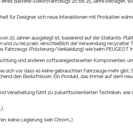
r eines Batterie-Elektrofahrzeugs 20 bis 25 Jahre betragen, 
heit für Designer, sich neue Interaktionen mit Produkten währ
von 25 Jahren ausgelegt ist, basierend auf der Stellantis-Pla
en und zu recyceln, einschließlich der Verwendung recycelter T
le des Fahrzeugs (Polsterung/Verkleidung) wie beim PEUGEOT 
euchtung und anderen softwaregesteuerten Komponenten, um 
e sich vor, dass es keine gebrauchten Fahrzeuge mehr gibt. S
prechend den Bedürfnissen. Ein Produkt, das immer auf dem n
 und Verarbeitung führt zu zukunftsorientierten Techniken, 
),
n, keine Legierung, kein Chrom…),