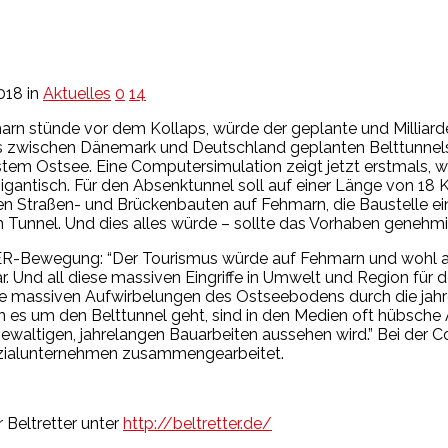
018
in
Aktuelles
0
14
arn stünde vor dem Kollaps, würde der geplante und Milliar
zwischen Dänemark und Deutschland geplanten Belttunnels.
tem Ostsee. Eine Computersimulation zeigt jetzt erstmals, w
igantisch. Für den Absenktunnel soll auf einer Länge von 18 K
n Straßen- und Brückenbauten auf Fehmarn, die Baustelle 
 Tunnel. Und dies alles würde – sollte das Vorhaben genehmig
R-Bewegung: “Der Tourismus würde auf Fehmarn und wohl auc
. Und all diese massiven Eingriffe in Umwelt und Region für 
 Die massiven Aufwirbelungen des Ostseebodens durch die jah
n es um den Belttunnel geht, sind in den Medien oft hübsch
gewaltigen, jahrelangen Bauarbeiten aussehen wird.” Bei de
ezialunternehmen zusammengearbeitet.
 Beltretter unter
http://beltretter.de/