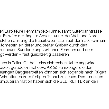
den Euro teure Fehmarnbelt-Tunnel samt Güterbahntrasse
 Es wäre der längste Absenktunnel der Welt und Nord-
elchen Umfang die Bauarbeiten allein auf der Insel Fehmarn
ilometern ein tiefer und breiter Graben durch den
einer neuen Sundquerung zwischen Fehmarn und dem
t werden – fast gleichzeitig passieren.
h in Teilen Ostholsteins einbrechen. Jahrelang wäre
derzeit gerade einmal etwa 5.000 Fahrzeuge, die den
relangen Baggerarbeiten könnten sich sogar bis nach Rügen
e Animationen vom fertigen Tunnel zu sehen. Dem mussten
r Computeranimation haben sich die BELTRETTER an den