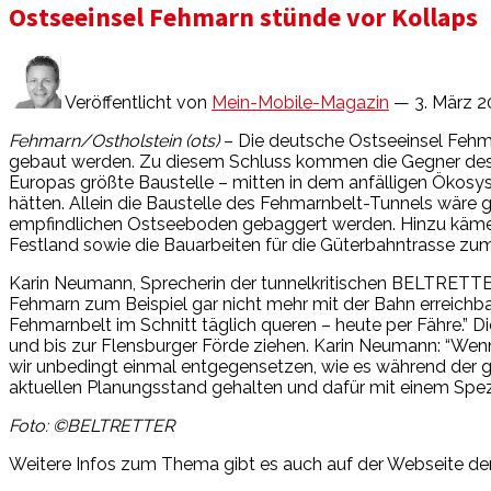
Ostseeinsel Fehmarn stünde vor Kollaps
Veröffentlicht von
Mein-Mobile-Magazin
— 3. März 2
Fehmarn/Ostholstein (ots)
– Die deutsche Ostseeinsel Fehm
gebaut werden. Zu diesem Schluss kommen die Gegner des 
Europas größte Baustelle – mitten in dem anfälligen Ökosys
hätten. Allein die Baustelle des Fehmarnbelt-Tunnels wäre g
empfindlichen Ostseeboden gebaggert werden. Hinzu käme
Festland sowie die Bauarbeiten für die Güterbahntrasse zum
Karin Neumann, Sprecherin der tunnelkritischen BELTRETTE
Fehmarn zum Beispiel gar nicht mehr mit der Bahn erreichbar
Fehmarnbelt im Schnitt täglich queren – heute per Fähre.”
und bis zur Flensburger Förde ziehen. Karin Neumann: “Wen
wir unbedingt einmal entgegensetzen, wie es während der 
aktuellen Planungsstand gehalten und dafür mit einem Sp
Foto: ©BELTRETTER
Weitere Infos zum Thema gibt es auch auf der Webseite der