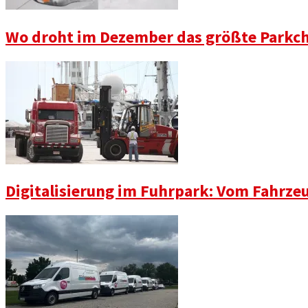
Wo droht im Dezember das größte Parkch
Digitalisierung im Fuhrpark: Vom Fahrze