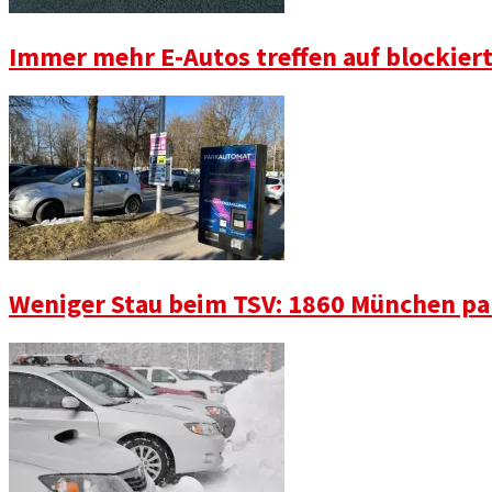
Immer mehr E-Autos treffen auf blockier
Weniger Stau beim TSV: 1860 München pa